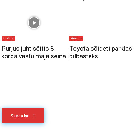
Liiklus
Avariid
Purjus juht sõitis 8
Toyota sõideti parklas
korda vastu maja seina
pilbasteks
Sul on materjali, mida soovid jagada
Võta meiega ühendust
Saada kiri