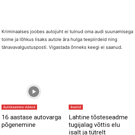
Kriminaalses joobes autojuht ei tulnud oma audi suunamisega
toime ja lõhkus lisaks autole ära hulga teepiirdeid ning
tänavavalgustusposti. Vigastada õnneks keegi ei saanud.
Autokaamera videod
Avariid
16 aastase autovarga
Lahtine tõsteseadme
põgenemine
tugijalag võttis elu
isalt ja tütrelt