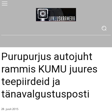
Purupurjus autojuht
rammis KUMU juures
teepiirdeid ja
tänavalgustusposti
28. juuli 2015