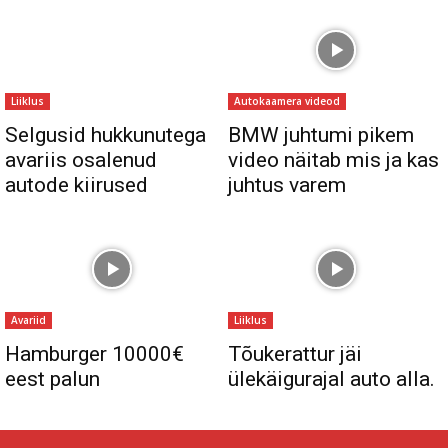
Liiklus
Autokaamera videod
Selgusid hukkunutega
BMW juhtumi pikem
avariis osalenud
video näitab mis ja kas
autode kiirused
juhtus varem
Avariid
Liiklus
Hamburger 10000€
Tõukerattur jäi
eest palun
ülekäigurajal auto alla.