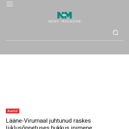
Avariid
Lääne-Virumaal juhtunud raskes
liiklusõnnetuses hukkus inimene