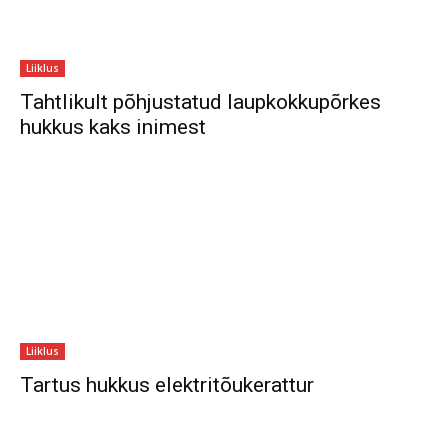
Liiklus
Tahtlikult põhjustatud laupkokkupõrkes
hukkus kaks inimest
Liiklus
Tartus hukkus elektritõukerattur