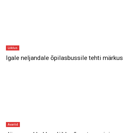
Liiklus
Igale neljandale õpilasbussile tehti märkus
Avariid