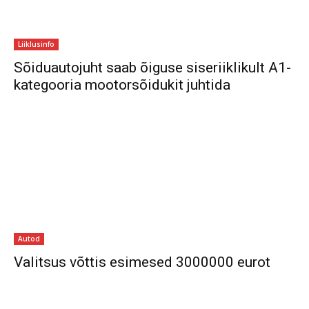
Liiklusinfo
Sõiduautojuht saab õiguse siseriiklikult A1-
kategooria mootorsõidukit juhtida
Autod
Valitsus võttis esimesed 3000000 eurot