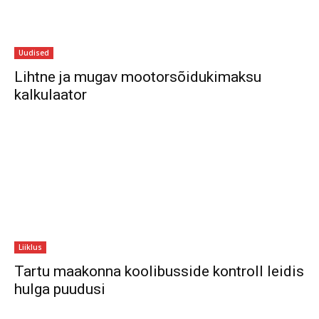
Uudised
Lihtne ja mugav mootorsõidukimaksu
kalkulaator
Liiklus
Tartu maakonna koolibusside kontroll leidis
hulga puudusi