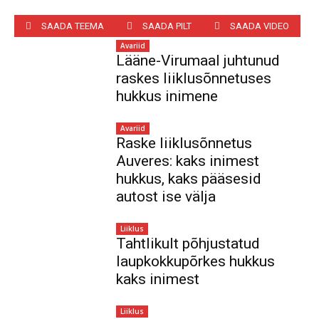
SAADA TEEMA
SAADA PILT
SAADA VIDEO
Avariid
Lääne-Virumaal juhtunud
raskes liiklusõnnetuses
hukkus inimene
Avariid
Raske liiklusõnnetus
Auveres: kaks inimest
hukkus, kaks pääsesid
autost ise välja
Liiklus
Tahtlikult põhjustatud
laupkokkupõrkes hukkus
kaks inimest
Liiklus