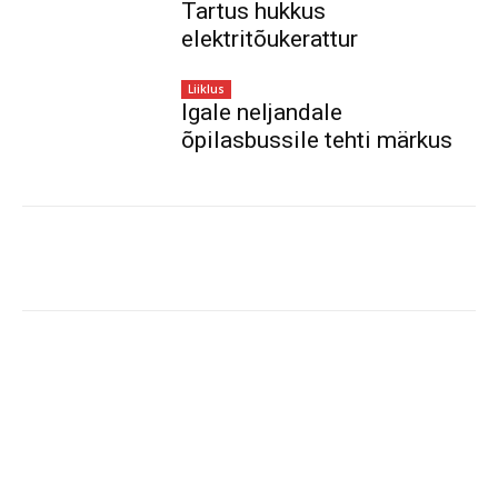
Tartus hukkus
elektritõukerattur
Liiklus
Igale neljandale
õpilasbussile tehti märkus