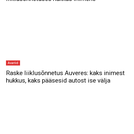
Avariid
Raske liiklusõnnetus Auveres: kaks inimest
hukkus, kaks pääsesid autost ise välja