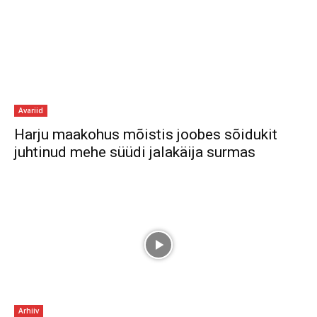
Avariid
Harju maakohus mõistis joobes sõidukit
juhtinud mehe süüdi jalakäija surmas
Arhiiv