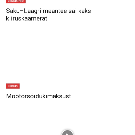
Liiklusinfo
Saku–Laagri maantee sai kaks
kiiruskaamerat
Liiklus
Mootorsõidukimaksust