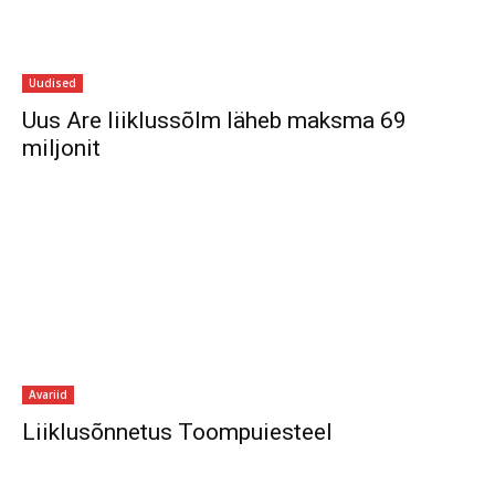
Uudised
Uus Are liiklussõlm läheb maksma 69
miljonit
Avariid
Liiklusõnnetus Toompuiesteel