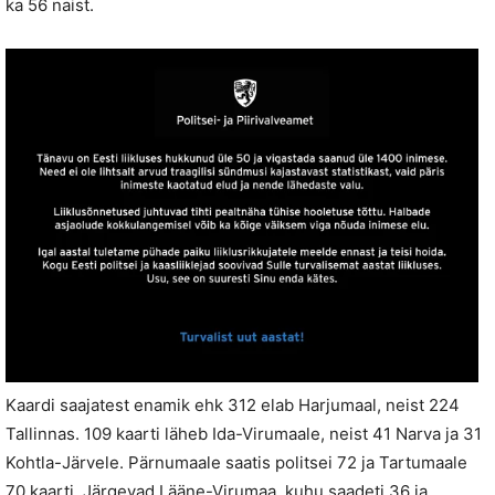
ka 56 naist.
Kaardi saajatest enamik ehk 312 elab Harjumaal, neist 224
Tallinnas. 109 kaarti läheb Ida-Virumaale, neist 41 Narva ja 31
Kohtla-Järvele. Pärnumaale saatis politsei 72 ja Tartumaale
70 kaarti. Järgevad Lääne-Virumaa, kuhu saadeti 36 ja