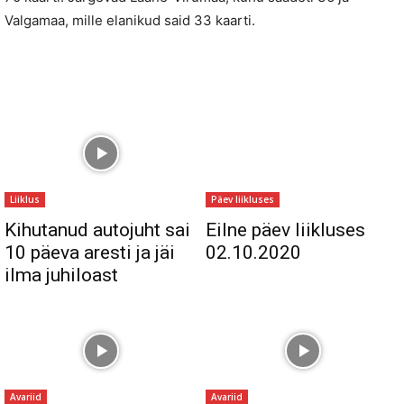
Valgamaa, mille elanikud said 33 kaarti.
Liiklus
Päev liikluses
Kihutanud autojuht sai
Eilne päev liikluses
10 päeva aresti ja jäi
02.10.2020
ilma juhiloast
Avariid
Avariid