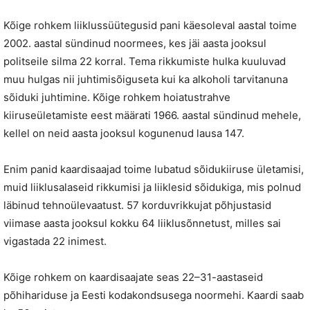
Kõige rohkem liiklussüütegusid pani käesoleval aastal toime
2002. aastal sündinud noormees, kes jäi aasta jooksul
politseile silma 22 korral. Tema rikkumiste hulka kuuluvad
muu hulgas nii juhtimisõiguseta kui ka alkoholi tarvitanuna
sõiduki juhtimine. Kõige rohkem hoiatustrahve
kiiruseületamiste eest määrati 1966. aastal sündinud mehele,
kellel on neid aasta jooksul kogunenud lausa 147.
Enim panid kaardisaajad toime lubatud sõidukiiruse ületamisi,
muid liiklusalaseid rikkumisi ja liiklesid sõidukiga, mis polnud
läbinud tehnoülevaatust. 57 korduvrikkujat põhjustasid
viimase aasta jooksul kokku 64 liiklusõnnetust, milles sai
vigastada 22 inimest.
Kõige rohkem on kaardisaajate seas 22–31-aastaseid
põhihariduse ja Eesti kodakondsusega noormehi. Kaardi saab