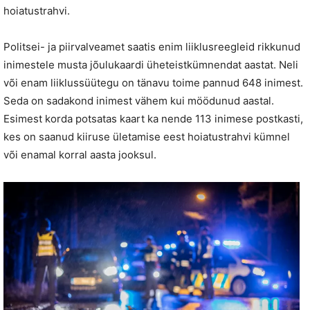
hoiatustrahvi.
Politsei- ja piirvalveamet saatis enim liiklusreegleid rikkunud
inimestele musta jõulukaardi üheteistkümnendat aastat. Neli
või enam liiklussüütegu on tänavu toime pannud 648 inimest.
Seda on sadakond inimest vähem kui möödunud aastal.
Esimest korda potsatas kaart ka nende 113 inimese postkasti,
kes on saanud kiiruse ületamise eest hoiatustrahvi kümnel
või enamal korral aasta jooksul.