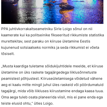
PPA juhtivkorrakaitseametniku Sirle Loigo sõnul on nii
kaamerate kui ka politseinike fikseeritud rikkumiste statistika
murettekitav, sest paraku on kiiruse ületamine Eestis
kujunenud sotsiaalseks normiks ja seda rikkumist ei võeta
tõsiselt.
„Musta kaardiga tuletame sõidukijuhtidele meelde, et kiiruse
ületamine on üks raskete tagajärgedega liiklusõnnetuste
peamistest põhjustest. Kiiruseületamisega võidetud vähene
aeg ei kaalu mitte mingil juhul üles raskeid või pöördumatuid
tagajärgi, mida võib liikluses kiirustamine endaga kaasa tuua.
Oma aega tuleb osata planeerida viisil, mis ei pane enda ega
teiste elusid ohtu,“ ütles Loigo.