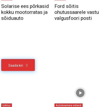
Solarise ees põrkasid
Ford sõitis
kokku mootorratas ja
ohutussaarele vastu
sõiduauto
valgusfoori posti
Sul on materjali, mida soovid jagada
Võta meiega ühendust
Saada kiri
Liiklus
Autokaamera videod