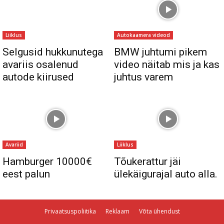
Liiklus
Autokaamera videod
Selgusid hukkunutega
BMW juhtumi pikem
avariis osalenud
video näitab mis ja kas
autode kiirused
juhtus varem
Avariid
Liiklus
Hamburger 10000€
Tõukerattur jäi
eest palun
ülekäigurajal auto alla.
Privaatsuspoliitika
Reklaam
Võta ühendust