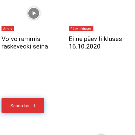
Arhiiv
Päev liikluses
Volvo rammis
Eilne päev liikluses
raskeveoki seina
16.10.2020
Sul on materjali, mida soovid jagada
Võta meiega ühendust
Saada kiri