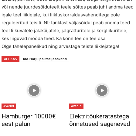
või nende juurdesõiduteelt teele sõites peab juht andma teed
igale teel liiklejale, kui liikluskorraldusvahenditega pole
reguleeritud teisiti. Nt: tanklast väljasõidul peab andma teed
teel liikuvatele jalakäijatele, jalgratturitele ja kergliikuritele,
kes liiguvad mööda teed. Ka kõnnitee on tee osa.
Olge tähelepanelikud ning arvestage teiste liiklejatega!
ALLIKAS
Ida-Harju politseijaoskond
Avariid
Avariid
Hamburger 10000€
Elektritõukeratastega
eest palun
õnnetused sagenevad