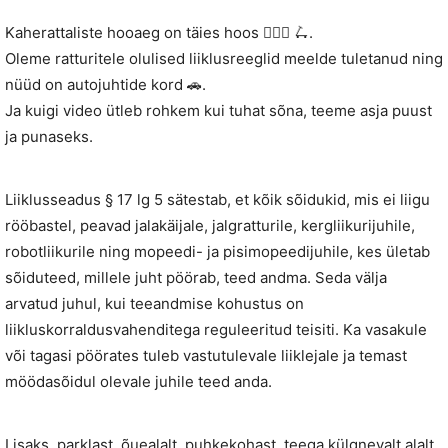
Kaherattaliste hooaeg on täies hoos 🚴🏻‍♂️ 🛴.
Oleme ratturitele olulised liiklusreeglid meelde tuletanud ning
nüüd on autojuhtide kord 🚗.
Ja kuigi video ütleb rohkem kui tuhat sõna, teeme asja puust
ja punaseks.
Liiklusseadus § 17 lg 5 sätestab, et kõik sõidukid, mis ei liigu
rööbastel, peavad jalakäijale, jalgratturile, kergliikurijuhile,
robotliikurile ning mopeedi- ja pisimopeedijuhile, kes ületab
sõiduteed, millele juht pöörab, teed andma. Seda välja
arvatud juhul, kui teeandmise kohustus on
liikluskorraldusvahenditega reguleeritud teisiti. Ka vasakule
või tagasi pöörates tuleb vastutulevale liiklejale ja temast
möödasõidul olevale juhile teed anda.
Lisaks, parklast, õuealalt, puhkekohast, teega külgnevalt alalt