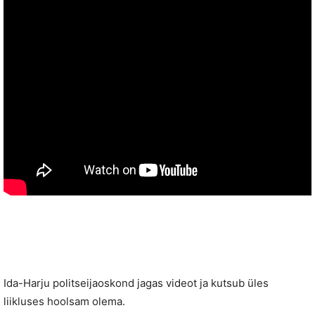
Ida-Harju politseijaoskond jagas videot ja kutsub üles
liikluses hoolsam olema.