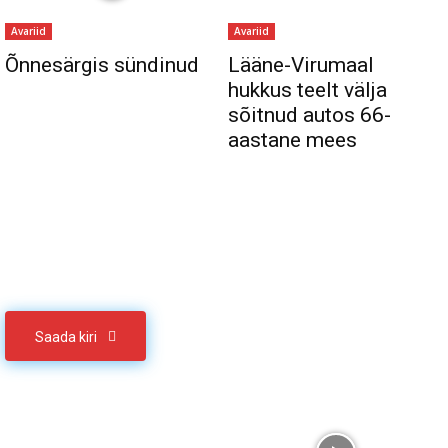
Avariid
Avariid
Õnnesärgis sündinud
Lääne-Virumaal
hukkus teelt välja
sõitnud autos 66-
aastane mees
Sul on materjali, mida soovid jagada
Võta meiega ühendust
Saada kiri