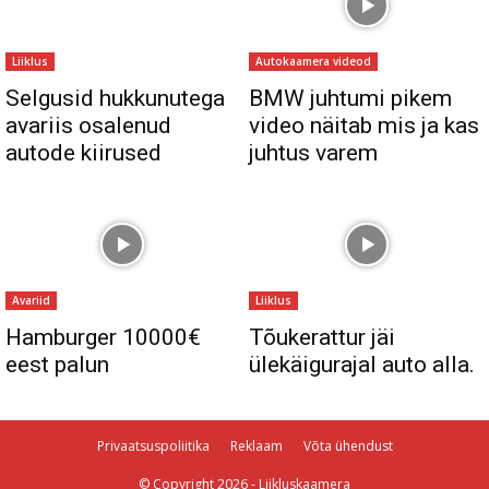
Liiklus
Autokaamera videod
Selgusid hukkunutega
BMW juhtumi pikem
avariis osalenud
video näitab mis ja kas
autode kiirused
juhtus varem
Avariid
Liiklus
Hamburger 10000€
Tõukerattur jäi
eest palun
ülekäigurajal auto alla.
Privaatsuspoliitika
Reklaam
Võta ühendust
© Copyright 2026 - Liikluskaamera