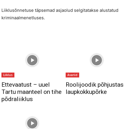
Liiklusõnnetuse täpsemad asjaolud selgitatakse alustatud
kriminaalmenetluses.
Liiklus
Avariid
Ettevaatust – uuel
Roolijoodik põhjustas
Tartu maanteel on tihe
laupkokkupõrke
põdraliiklus