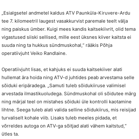
„Esialgsetel andmetel kaldus ATV Paunküla-Kiruvere-Ardu
tee 7. kilomeetril laugest vasakkurvist paremale teelt välja
ning paiskus ümber. Kuigi mees kandis kaitsekiivrit, olid tema
vigastused siiski sellised, mille eest üksnes kiiver kaitsta ei
suuda ning ta hukkus sündmuskohal,“ rääkis Põhja
operatiivjuht Veiko Randlaine.
Operatiivjuht lisas, et kahjuks ei suuda kaitsekiiver alati
hullemat ära hoida ning ATV-d juhtides peab arvestama selle
sõiduki eripäradega. „Samuti tuleb sõidukiiruse valimisel
arvestada ilmastikuoludega. Sündmuskohal oli sõidutee märg
ning märjal teel on mistahes sõiduki üle kontrolli kaotamine
lihtne. Seega tuleb alati valida selline sõidukiirus, mis reisijad
turvaliselt kohale viib. Lisaks tuleb meeles pidada, et
võrreldes autoga on ATV-ga sõitjad alati vähem kaitstud,“
ütles ta.