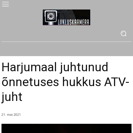
Harjumaal juhtunud
õnnetuses hukkus ATV-
juht
21. mai 2021