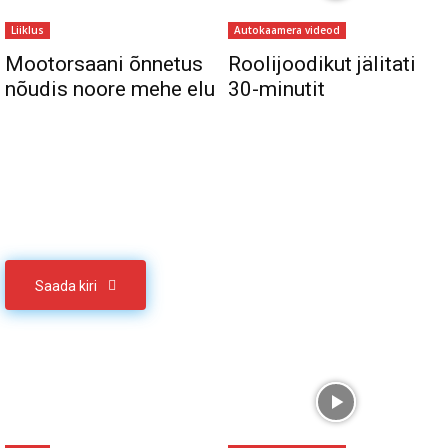
Liiklus
Autokaamera videod
Mootorsaani õnnetus
Roolijoodikut jälitati
nõudis noore mehe elu
30-minutit
Sul on materjali, mida soovid jagada
Võta meiega ühendust
Saada kiri