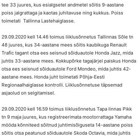
tee 33 juures, kus esialgsetel andmetel sõitis 9-aastane
poiss jalgrattaga ja kaotas juhitavuse ning kukkus. Poiss
toimetati Tallinna Lastehaiglasse.
29.09.2020 kell 14.46 toimus liiklusõnnetus Tallinnas Sõle tn
48 juures, kus 34-aastane mees sõitis kaubikuga Renault
Trafic tagant otsa ees seisnud sõiduautole Honda Jazz, mida
juhtis 33-aastane mees. Kokkupõrke tagajärjel paiskus Honda
otsa ees seisnud sõiduautole Ford Mondeo, mida juhtis 42-
aastane mees. Honda juht toimetati Põhja-Eesti
Regionaalhaiglasse kontrolli. Liiklusõnnetuse täpsemad
asjaolud on selgitamisel.
29.09.2020 kell 16.59 toimus liiklusõnnetus Tapa linnas Pikk
tn 9 maja juures, kus registreerimata mootorrattaga Yamaha
mööda kõnniteed sõitnud juhtimisõiguseta 14-aastane poiss
sõitis otsa peatunud sõiduautole Skoda Octavia, mida juhtis