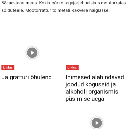
58-aastane mees. Kokkupõrke tagajärjel paiskus mootorratas
sõiduteele. Mootorrattur toimetati Rakvere haiglasse.
Liiklus
Liiklus
Jalgratturi õhulend
Inimesed alahindavad
joodud koguseid ja
alkoholi organismis
püsimise aega