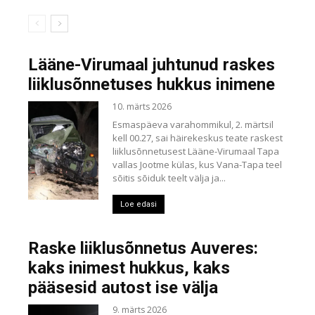
Lääne-Virumaal juhtunud raskes
liiklusõnnetuses hukkus inimene
10. märts 2026
Esmaspäeva varahommikul, 2. märtsil
kell 00.27, sai häirekeskus teate raskest
liiklusõnnetusest Lääne-Virumaal Tapa
vallas Jootme külas, kus Vana-Tapa teel
sõitis sõiduk teelt välja ja...
Loe edasi
Raske liiklusõnnetus Auveres:
kaks inimest hukkus, kaks
pääsesid autost ise välja
9. märts 2026