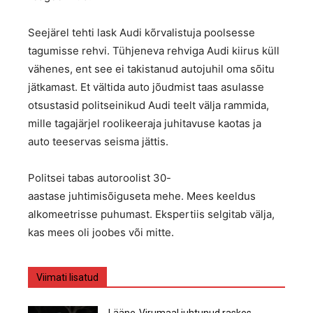
Seejärel tehti lask Audi kõrvalistuja poolsesse
tagumisse rehvi. Tühjeneva rehviga Audi kiirus küll
vähenes, ent see ei takistanud autojuhil oma sõitu
jätkamast. Et vältida auto jõudmist taas asulasse
otsustasid politseinikud Audi teelt välja rammida,
mille tagajärjel roolikeeraja juhitavuse kaotas ja
auto teeservas seisma jättis.
Politsei tabas autoroolist 30-
aastase juhtimisõiguseta mehe. Mees keeldus
alkomeetrisse puhumast. Ekspertiis selgitab välja,
kas mees oli joobes või mitte.
Viimati lisatud
Lääne-Virumaal juhtunud raskes