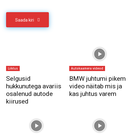
Saada kiri
Liiklus
Autokaamera videod
Selgusid
BMW juhtumi pikem
hukkunutega avariis
video näitab mis ja
osalenud autode
kas juhtus varem
kiirused