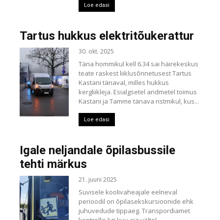
Loe edasi
Tartus hukkus elektritõukerattur
30. okt. 2025
Täna hommikul kell 6.34 sai häirekeskus
teate raskest liiklusõnnetusest Tartus
Kastani tänaval, milles hukkus
kergliikleja. Esialgsetel andmetel toimus
Kastani ja Tamme tänava ristmikul, kus...
Loe edasi
Igale neljandale õpilasbussile
tehti märkus
21. juuni 2025
Suvisele koolivaheajale eelneval
perioodil on õpilasekskursioonide ehk
juhuvedude tippaeg. Transpordiamet
kontrollis ligi kuu aja vältel