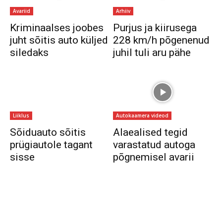
Avariid
Arhiiv
Kriminaalses joobes
Purjus ja kiirusega
juht sõitis auto küljed
228 km/h põgenenud
siledaks
juhil tuli aru pähe
Liiklus
Autokaamera videod
Sõiduauto sõitis
Alaealised tegid
prügiautole tagant
varastatud autoga
sisse
põgnemisel avarii
Sul on materjali, mida soovid jagada
Võta meiega ühendust