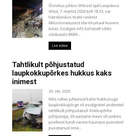
Õnnetus juhtus õhtusel ajal Laupäeva
õhtul, 7. märtsil 2026 kell 18.33, sai
häirekeskus teate raskest
liiklusõnnetusest Ida-Virumaal Auvere
külas. Esialgse info kohaselt sõitis
sõiduauto BMW...
Loe edasi
Tahtlikult põhjustatud
laupkokkupõrkes hukkus kaks
inimest
30. okt. 2025
Nõo vallas juhtunud kahe hukkunuga
laupkokkupõrge oli esialgsetel andmetel
tahtlikult põhjustatud. Kokkupõrke
põhjustaja, 39-aastane mees oli umbes
poolteist tundi varem Kaunase puiesteel
pussitanud oma...