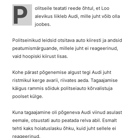
P
olitseile teatati reede õhtul, et Loo
alevikus liikleb Audi, mille juht võib olla
joobes.
Politseinikud leidsid otsitava auto kiiresti ja andsid
peatumismärguande, millele juht ei reageerinud,
vaid hoopiski kiirust lisas.
Kohe pärast põgenemise algust tegi Audi juht
ristmikul kerge avarii, riivates aeda. Tagaajamise
käigus rammis sõiduk politseiauto kõrvalistuja
poolset külge.
Kuna tagaajamine oli põgeneva Audi viinud asulast
eemale, otsustati auto peatada relva abil. Esmalt
tehti kaks hoiatuslasku õhku, kuid juht sellele ei
reageerinud.