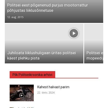
Politsei eest põgenenud purjus mootorrattur
põhjustas liiklusõnnetuse
12. aug. 2015
Juhiloata liiklushuligaan üritas politsei
Politsei ee
käest plehku pista
mopeedijuhi
Pilk Politseikroonika arhiivi
Kahest halvast parim
22. dets. 2024