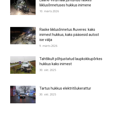
liiklusõnnetuses hukkus inimene
10. märts 2026
Raske liiklusõnnetus Auveres: kaks
inimest hukkus, kaks pääsesid autost
ise välja
9. märts 2026
Tahtlikult põhjustatud laupkokkupõrkes
hukkus kaks inimest
30. okt. 2025
Tartus hukkus elektritõukerattur
30. okt. 2025