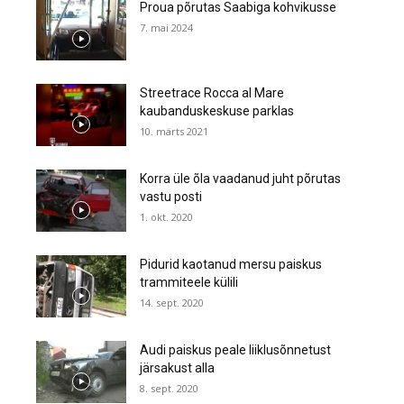
Proua põrutas Saabiga kohvikusse
7. mai 2024
Streetrace Rocca al Mare
kaubanduskeskuse parklas
10. märts 2021
Korra üle õla vaadanud juht põrutas
vastu posti
1. okt. 2020
Pidurid kaotanud mersu paiskus
trammiteele külili
14. sept. 2020
Audi paiskus peale liiklusõnnetust
järsakust alla
8. sept. 2020