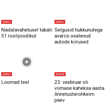
Liiklus
Liiklus
Nädalavahetusel tabati
Selgusid hukkunutega
51 roolijoodikut
avariis osalenud
autode kiirused
Liiklus
Avariid
Loomad teel
23. veebruar oli
viimase kaheksa aasta
õnnetusterohkeim
päev