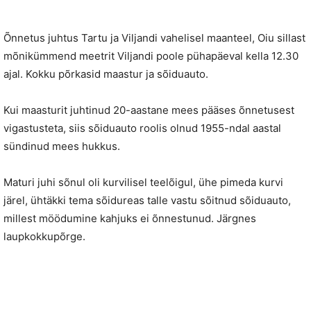
Õnnetus juhtus Tartu ja Viljandi vahelisel maanteel, Oiu sillast
mõnikümmend meetrit Viljandi poole pühapäeval kella 12.30
ajal. Kokku põrkasid maastur ja sõiduauto.
Kui maasturit juhtinud 20-aastane mees pääses õnnetusest
vigastusteta, siis sõiduauto roolis olnud 1955-ndal aastal
sündinud mees hukkus.
Maturi juhi sõnul oli kurvilisel teelõigul, ühe pimeda kurvi
järel, ühtäkki tema sõidureas talle vastu sõitnud sõiduauto,
millest möödumine kahjuks ei õnnestunud. Järgnes
laupkokkupõrge.