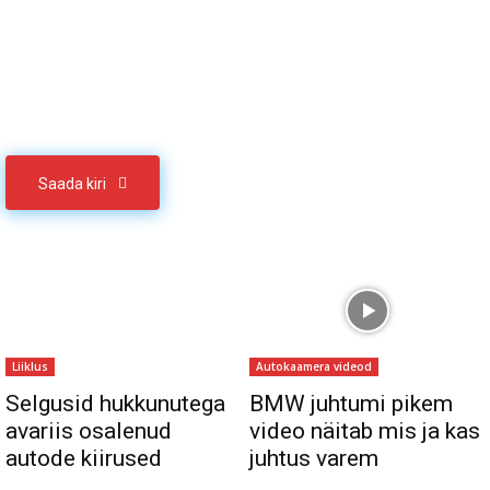
Sul on materjali, mida soovid jagada
Võta meiega ühendust
Saada kiri
Liiklus
Autokaamera videod
Selgusid hukkunutega
BMW juhtumi pikem
avariis osalenud
video näitab mis ja kas
autode kiirused
juhtus varem