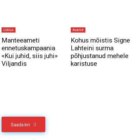
Liiklus
Avariid
Manteeameti
Kohus mõistis Signe
ennetuskampaania
Lahteini surma
«Kui juhid, siis juhi»
põhjustanud mehele
Viljandis
karistuse
Sul on materjali, mida soovid jagada
Võta meiega ühendust
Saada kiri