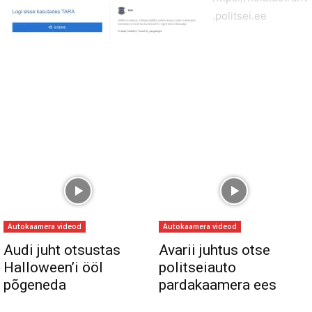
.politsei.ee
Autokaamera videod
Autokaamera videod
Audi juht otsustas
Avarii juhtus otse
Halloween’i ööl
politseiauto
põgeneda
pardakaamera ees