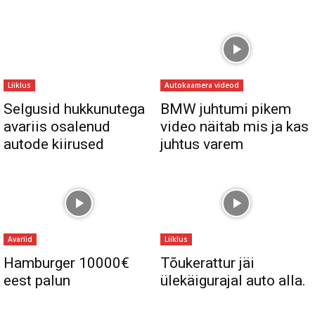
Liiklus
Autokaamera videod
Selgusid hukkunutega
BMW juhtumi pikem
avariis osalenud
video näitab mis ja kas
autode kiirused
juhtus varem
Avariid
Liiklus
Hamburger 10000€
Tõukerattur jäi
eest palun
ülekäigurajal auto alla.