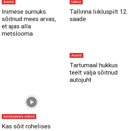
Avariid
Liiklus
Inimese surnuks
Tallinna liikluspilt 12.
sõitnud mees arvas,
saade
et ajas alla
metslooma
Avariid
Tartumaal hukkus
teelt välja sõitnud
autojuht
Autokaamera videod
Kas sõit rohelises