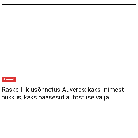
Avariid
Raske liiklusõnnetus Auveres: kaks inimest
hukkus, kaks pääsesid autost ise välja