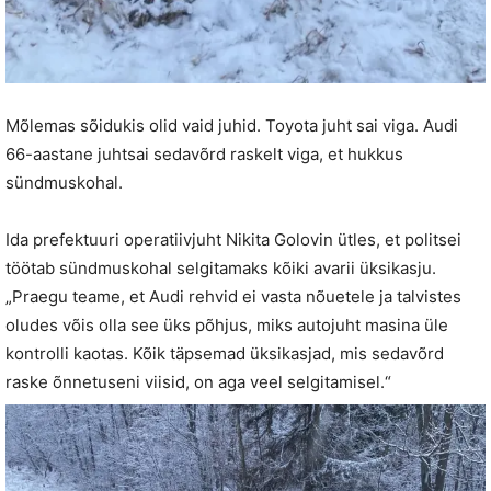
Mõlemas sõidukis olid vaid juhid. Toyota juht sai viga. Audi
66-aastane juhtsai sedavõrd raskelt viga, et hukkus
sündmuskohal.
Ida prefektuuri operatiivjuht Nikita Golovin ütles, et politsei
töötab sündmuskohal selgitamaks kõiki avarii üksikasju.
„Praegu teame, et Audi rehvid ei vasta nõuetele ja talvistes
oludes võis olla see üks põhjus, miks autojuht masina üle
kontrolli kaotas. Kõik täpsemad üksikasjad, mis sedavõrd
raske õnnetuseni viisid, on aga veel selgitamisel.“