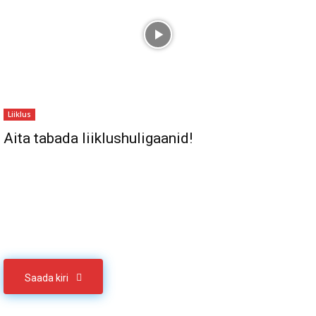
Liiklus
Aita tabada liiklushuligaanid!
Sul on materjali, mida soovid jagada
Võta meiega ühendust
Saada kiri