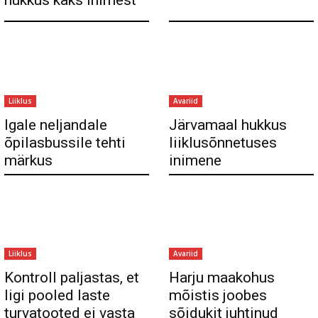
hukkus kaks inimest
Liiklus
Avariid
Igale neljandale
Järvamaal hukkus
õpilasbussile tehti
liiklusõnnetuses
märkus
inimene
Liiklus
Avariid
Kontroll paljastas, et
Harju maakohus
ligi pooled laste
mõistis joobes
turvatooted ei vasta
sõidukit juhtinud