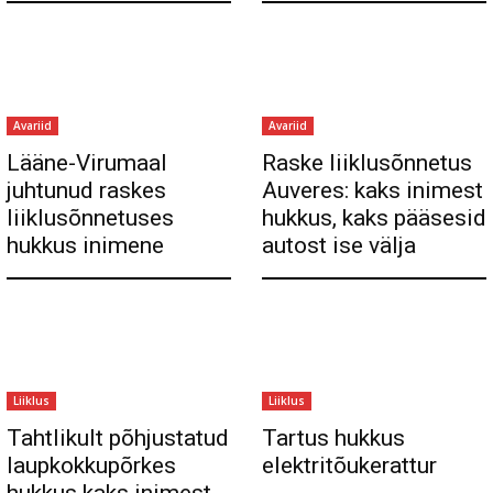
Avariid
Avariid
Lääne-Virumaal
Raske liiklusõnnetus
juhtunud raskes
Auveres: kaks inimest
liiklusõnnetuses
hukkus, kaks pääsesid
hukkus inimene
autost ise välja
Liiklus
Liiklus
Tahtlikult põhjustatud
Tartus hukkus
laupkokkupõrkes
elektritõukerattur