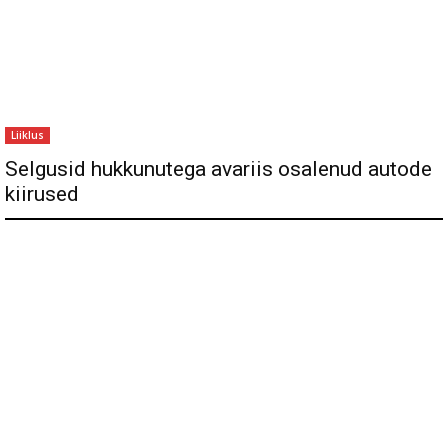
Liiklus
Selgusid hukkunutega avariis osalenud autode
kiirused