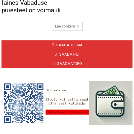
laines Vabaduse
puiesteel on võimalik
Lae rohkem
SAADA TEEMA
SAADA PILT
SAADA VIDEO