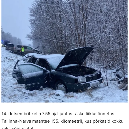
14. detsembril kella 7.55 ajal juhtus raske liiklusõnnetus
Tallinna-Narva maantee 155. kilomeetril, kus põrkasid kokku
kaks sõiduautot.