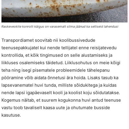
Raskeveokite konrolli käigus on varasemalt silma jäänud ka selliseid lahendusi
Transpordiamet soovitab nii koolibussivedude
teenusepakkujatel kui nende tellijatel enne reisijatevedu
kontrollida, et kõik tingimused on selle alustamiseks ja
liikluses osalemiseks täidetud. Liiklusohutus on meie kõigi
teha ning isegi pisematele probleemidele tähelepanu
pööramine võib aidata õnnetusi ära hoida. Lisaks tasub ka
lapsevanematel huvi tunda, milliste sõidukitega ja kuidas
nende lapsi igapäevaselt kooli ja koolist koju sõidutatakse.
Kogemus näitab, et suurem kogukonna huvi antud teenuse
vastu toob tavaliselt kaasa uute ja ohutumate busside
kasutuse.