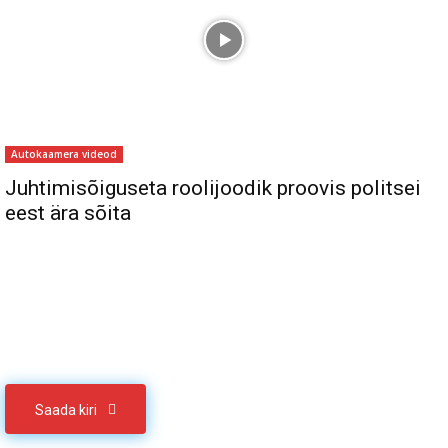
Autokaamera videod
Juhtimisõiguseta roolijoodik proovis politsei
eest ära sõita
Sul on materjali, mida soovid jagada
Võta meiega ühendust
Saada kiri