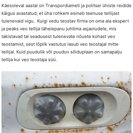
Käesoleval aastal on Transpordiameti ja politsei ühiste reidide
käigus avastatud, et üha rohkem esineb teenuse tellijast
tulenevaid vigu. Kuigi vedu teostav firma on oma ala ekspert
ja peaks veo tellija tähelepanu juhtima asjaoludele, mis
takistavad tal seadusest tulenevate nõuete kohast veo
teostamist, sest lõplik vastutus lasub veo teostajal mitte
tellijal. Kuid puudulik või puuduv sõiduplaan on samapalju
tellija kui veo teostaja süü.