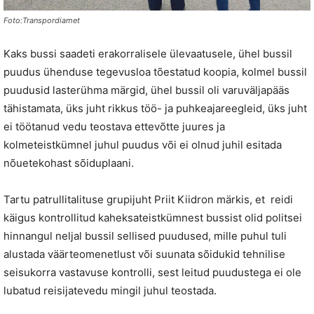
Foto:Transpordiamet
Kaks bussi saadeti erakorralisele ülevaatusele, ühel bussil
puudus ühenduse tegevusloa tõestatud koopia, kolmel bussil
puudusid lasterühma märgid, ühel bussil oli varuväljapääs
tähistamata, üks juht rikkus töö- ja puhkeajareegleid, üks juht
ei töötanud vedu teostava ettevõtte juures ja
kolmeteistkümnel juhul puudus või ei olnud juhil esitada
nõuetekohast sõiduplaani.
Tartu patrullitalituse grupijuht Priit Kiidron märkis, et reidi
käigus kontrollitud kaheksateistkümnest bussist olid politsei
hinnangul neljal bussil sellised puudused, mille puhul tuli
alustada väärteomenetlust või suunata sõidukid tehnilise
seisukorra vastavuse kontrolli, sest leitud puudustega ei ole
lubatud reisijatevedu mingil juhul teostada.