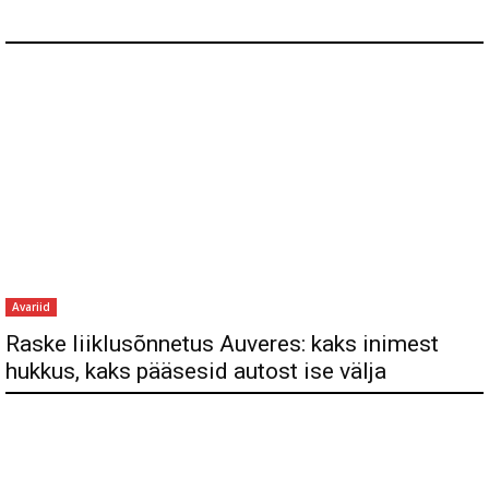
Avariid
Raske liiklusõnnetus Auveres: kaks inimest
hukkus, kaks pääsesid autost ise välja