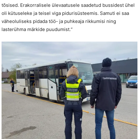
tõsised. Erakorralisele ülevaatusele saadetud bussidest ühel
oli kütuseleke ja teisel viga pidurisüsteemis. Samuti ei saa
väheoluliseks pidada töö- ja puhkeaja rikkumisi ning
lasterühma märkide puudumist.“