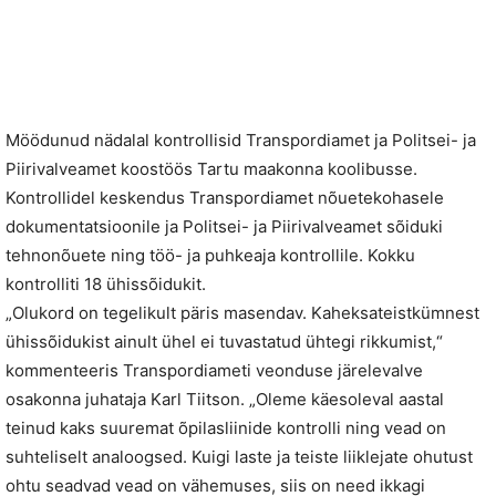
Möödunud nädalal kontrollisid Transpordiamet ja Politsei- ja
Piirivalveamet koostöös Tartu maakonna koolibusse.
Kontrollidel keskendus Transpordiamet nõuetekohasele
dokumentatsioonile ja Politsei- ja Piirivalveamet sõiduki
tehnonõuete ning töö- ja puhkeaja kontrollile. Kokku
kontrolliti 18 ühissõidukit.
„Olukord on tegelikult päris masendav. Kaheksateistkümnest
ühissõidukist ainult ühel ei tuvastatud ühtegi rikkumist,“
kommenteeris Transpordiameti veonduse järelevalve
osakonna juhataja Karl Tiitson. „Oleme käesoleval aastal
teinud kaks suuremat õpilasliinide kontrolli ning vead on
suhteliselt analoogsed. Kuigi laste ja teiste liiklejate ohutust
ohtu seadvad vead on vähemuses, siis on need ikkagi