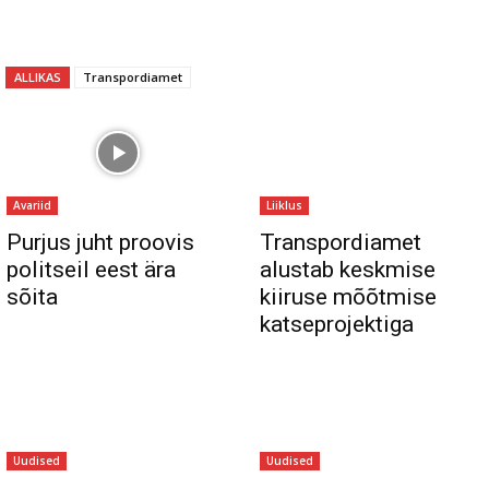
ALLIKAS
Transpordiamet
Avariid
Liiklus
Purjus juht proovis
Transpordiamet
politseil eest ära
alustab keskmise
sõita
kiiruse mõõtmise
katseprojektiga
Uudised
Uudised