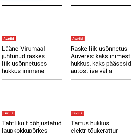
Avariid
Avariid
Lääne-Virumaal
Raske liiklusõnnetus
juhtunud raskes
Auveres: kaks inimest
liiklusõnnetuses
hukkus, kaks pääsesid
hukkus inimene
autost ise välja
Liiklus
Liiklus
Tahtlikult põhjustatud
Tartus hukkus
laupkokkupõrkes
elektritõukerattur