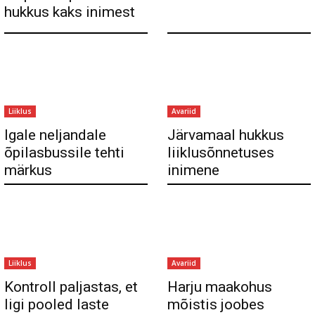
hukkus kaks inimest
Liiklus
Avariid
Igale neljandale
Järvamaal hukkus
õpilasbussile tehti
liiklusõnnetuses
märkus
inimene
Liiklus
Avariid
Kontroll paljastas, et
Harju maakohus
ligi pooled laste
mõistis joobes