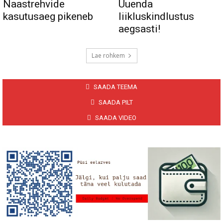
Naastrehvide
Uuenda
kasutusaeg pikeneb
liikluskindlustus
aegsasti!
Lae rohkem
SAADA TEEMA
SAADA PILT
SAADA VIDEO