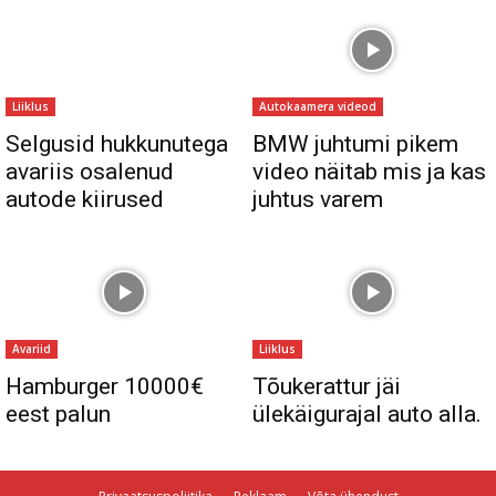
Liiklus
Autokaamera videod
Selgusid hukkunutega
BMW juhtumi pikem
avariis osalenud
video näitab mis ja kas
autode kiirused
juhtus varem
Avariid
Liiklus
Hamburger 10000€
Tõukerattur jäi
eest palun
ülekäigurajal auto alla.