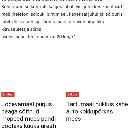
Kolmetunnise kontrolli käigus tabati viis juhti kes kasutasid
mobiiltelefoni sõiduki juhtimisel, kaheksal juhul oli sõidukis
juhil või kaasreisijal kinnitamata turvavöö ning üks
kiiruseületaja sõitis
asulasisesel teel enam kui 20 km/h.’
Liiklus
Liiklus
Jõgevamaal purjus
Tartumaal hukkus kahe
peaga sõitnud
auto kokkupõrkes
mopeedimees pandi
mees
pooleks kuuks aresti