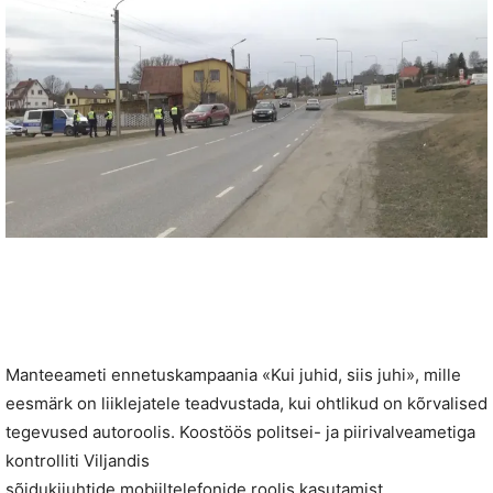
Manteeameti ennetuskampaania «Kui juhid, siis juhi», mille
eesmärk on liiklejatele teadvustada, kui ohtlikud on kõrvalised
tegevused autoroolis. Koostöös politsei- ja piirivalveametiga
kontrolliti Viljandis
sõidukijuhtide mobiiltelefonide roolis kasutamist.