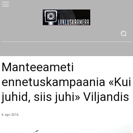
Manteeameti
ennetuskampaania «Kui
juhid, siis juhi» Viljandis
6. apr 2016