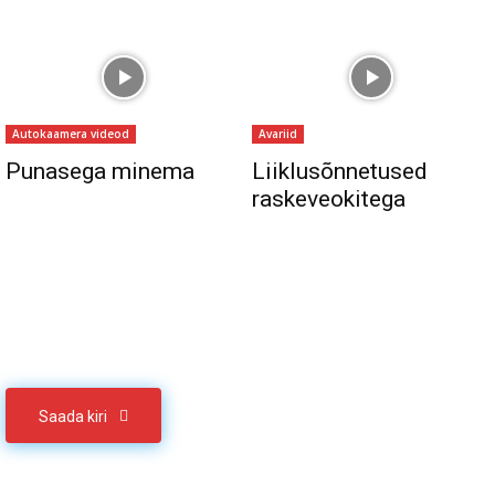
Autokaamera videod
Avariid
Punasega minema
Liiklusõnnetused
raskeveokitega
Sul on materjali, mida soovid jagada
Võta meiega ühendust
Saada kiri