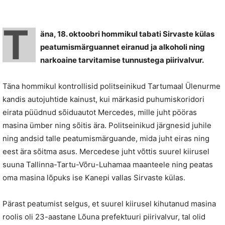
T
äna, 18. oktoobri hommikul tabati Sirvaste külas
peatumismärguannet eiranud ja alkoholi ning
narkoaine tarvitamise tunnustega piirivalvur.
Täna hommikul kontrollisid politseinikud Tartumaal Ülenurme
kandis autojuhtide kainust, kui märkasid puhumiskoridori
eirata püüdnud sõiduautot Mercedes, mille juht pööras
masina ümber ning sõitis ära. Politseinikud järgnesid juhile
ning andsid talle peatumismärguande, mida juht eiras ning
eest ära sõitma asus. Mercedese juht võttis suurel kiirusel
suuna Tallinna-Tartu-Võru-Luhamaa maanteele ning peatas
oma masina lõpuks ise Kanepi vallas Sirvaste külas.
Pärast peatumist selgus, et suurel kiirusel kihutanud masina
roolis oli 23-aastane Lõuna prefektuuri piirivalvur, tal olid