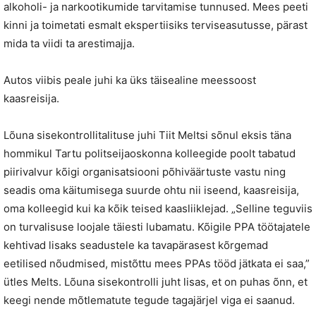
alkoholi- ja narkootikumide tarvitamise tunnused. Mees peeti
kinni ja toimetati esmalt ekspertiisiks terviseasutusse, pärast
mida ta viidi ta arestimajja.
Autos viibis peale juhi ka üks täisealine meessoost
kaasreisija.
Lõuna sisekontrollitalituse juhi Tiit Meltsi sõnul eksis täna
hommikul Tartu politseijaoskonna kolleegide poolt tabatud
piirivalvur kõigi organisatsiooni põhiväärtuste vastu ning
seadis oma käitumisega suurde ohtu nii iseend, kaasreisija,
oma kolleegid kui ka kõik teised kaasliiklejad. „Selline teguviis
on turvalisuse loojale täiesti lubamatu. Kõigile PPA töötajatele
kehtivad lisaks seadustele ka tavapärasest kõrgemad
eetilised nõudmised, mistõttu mees PPAs tööd jätkata ei saa,”
ütles Melts. Lõuna sisekontrolli juht lisas, et on puhas õnn, et
keegi nende mõtlematute tegude tagajärjel viga ei saanud.