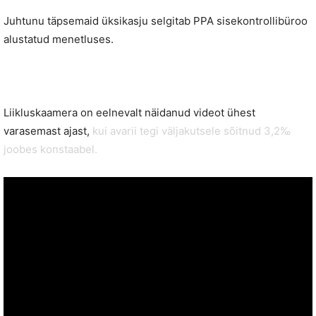
Juhtunu täpsemaid üksikasju selgitab PPA sisekontrollibüroo
alustatud menetluses.
Liikluskaamera on eelnevalt näidanud videot ühest
varasemast ajast,
kui avarii tegi väljakutsele sõitnud 3,2‰
joobes konstaabel.