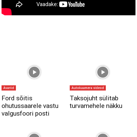
Avariid
Autokaamera videod
Ford sõitis
Taksojuht sülitab
ohutussaarele vastu
turvamehele näkku
valgusfoori posti