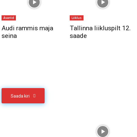
Avariid
Liiklus
Audi rammis maja
Tallinna liikluspilt 12.
seina
saade
Sul on materjali, mida soovid jagada
Võta meiega ühendust
Saada kiri