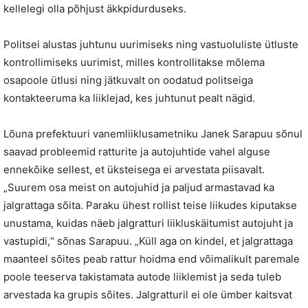
kellelegi olla põhjust äkkpidurduseks.
Politsei alustas juhtunu uurimiseks ning vastuoluliste ütluste
kontrollimiseks uurimist, milles kontrollitakse mõlema
osapoole ütlusi ning jätkuvalt on oodatud politseiga
kontakteeruma ka liiklejad, kes juhtunut pealt nägid.
Lõuna prefektuuri vanemliiklusametniku Janek Sarapuu sõnul
saavad probleemid ratturite ja autojuhtide vahel alguse
ennekõike sellest, et üksteisega ei arvestata piisavalt.
„Suurem osa meist on autojuhid ja paljud armastavad ka
jalgrattaga sõita. Paraku ühest rollist teise liikudes kiputakse
unustama, kuidas näeb jalgratturi liikluskäitumist autojuht ja
vastupidi,“ sõnas Sarapuu. „Küll aga on kindel, et jalgrattaga
maanteel sõites peab rattur hoidma end võimalikult paremale
poole teeserva takistamata autode liiklemist ja seda tuleb
arvestada ka grupis sõites. Jalgratturil ei ole ümber kaitsvat