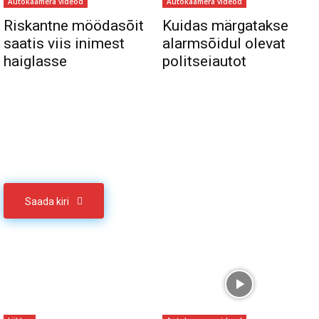
Autokaamera videod
Autokaamera videod
Riskantne möödasõit
Kuidas märgatakse
saatis viis inimest
alarmsõidul olevat
haiglasse
politseiautot
Sul on materjali, mida soovid jagada
Võta meiega ühendust
Saada kiri