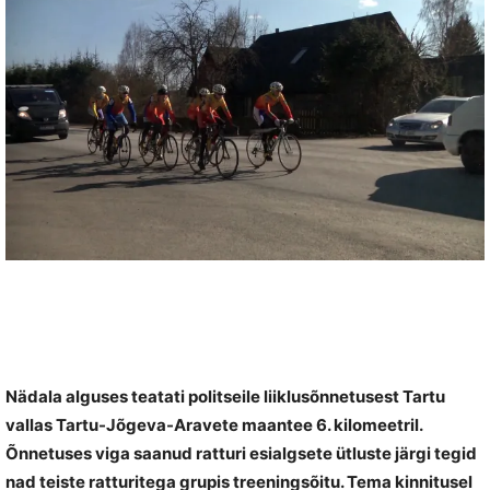
Nädala alguses teatati politseile liiklusõnnetusest Tartu
vallas Tartu-Jõgeva-Aravete maantee 6. kilomeetril.
Õnnetuses viga saanud ratturi esialgsete ütluste järgi tegid
nad teiste ratturitega grupis treeningsõitu. Tema kinnitusel