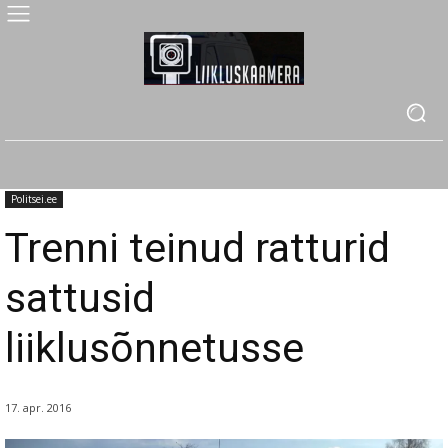
Politsei.ee
Trenni teinud ratturid
sattusid
liiklusõnnetusse
17. apr. 2016