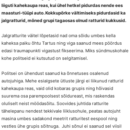
liiguti kahekaupa reas, kui ühel hetkel pidurdas nende ees
maasturi-tüüpi auto. Kokkupõrke vältimiseks pidurdasid ka
jalgratturid, mõned grupi tagaosas olnud ratturid kukkusid.
Jalgratturite väitel lõpetasid nad oma sõidu umbes kella
kaheksa paiku õhtu Tartus ning viga saanud mees pöördus
edasi traumapunkti vigastust fikseerima. Miks sündmuskohale
kohe politseid ei kutsutud on selgitamisel.
Politsei on ühendust saanud ka õnnetuses osalenud
autojuhiga. Mehe esialgsete ütluste järgi ei liikunud ratturid
kahekaupa reas, vaid olid kobaras grupis ning hõivasid
suurema osa parempoolsest sõidureast, mis raskendas
oluliselt neist möödasõitu. Soovides juhtida ratturite
tähelepanu nendest tekkivale liiklusohule, peatas autojuht
masina umbes sadakond meetrit ratturitest eespool ning
vestles ühe grupis sõitnuga. Juhi sõnul ei saanud sel viisil