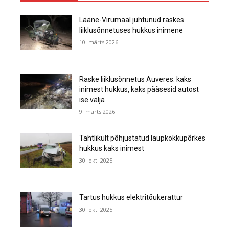
Lääne-Virumaal juhtunud raskes
liiklusõnnetuses hukkus inimene
10. märts 2026
Raske liiklusõnnetus Auveres: kaks
inimest hukkus, kaks pääsesid autost
ise välja
9. märts 2026
Tahtlikult põhjustatud laupkokkupõrkes
hukkus kaks inimest
30. okt. 2025
Tartus hukkus elektritõukerattur
30. okt. 2025