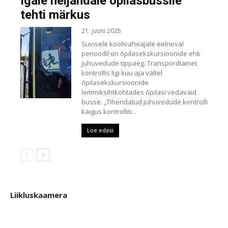
Igale neljandale õpilasbussile
tehti märkus
21. juuni 2025
Suvisele koolivaheajale eelneval
perioodil on õpilasekskursioonide ehk
juhuvedude tippaeg. Transpordiamet
kontrollis ligi kuu aja vältel
õpilasekskursioonide
lemmiksihtkohtades õpilasi vedavaid
busse. „Tihendatud juhuvedude kontrolli
käigus kontrolliti...
Loe edasi
Liikluskaamera