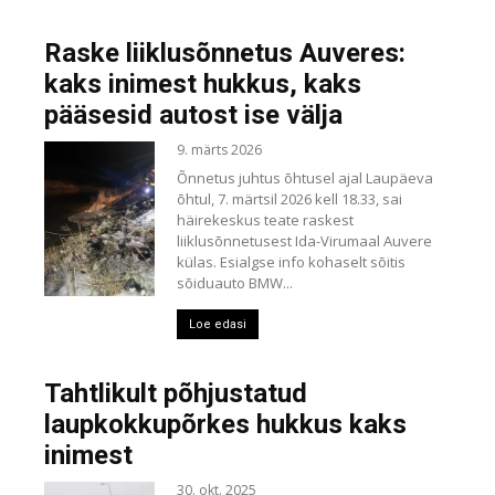
Raske liiklusõnnetus Auveres:
kaks inimest hukkus, kaks
pääsesid autost ise välja
9. märts 2026
Õnnetus juhtus õhtusel ajal Laupäeva
õhtul, 7. märtsil 2026 kell 18.33, sai
häirekeskus teate raskest
liiklusõnnetusest Ida-Virumaal Auvere
külas. Esialgse info kohaselt sõitis
sõiduauto BMW...
Loe edasi
Tahtlikult põhjustatud
laupkokkupõrkes hukkus kaks
inimest
30. okt. 2025