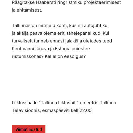
Räägitakse Haabersti ringristmiku projekteerimisest
ja ehitamisest.
Tallinnas on mitmeid kohti, kus nii autojuht kui
jalakäija peava olema eriti tähelepanelikud. Kui
turvaliselt tunneb ennast jalakäija ületades teed
Kentmanni tänava ja Estonia puiestee
ristumiskohas? Kellel on eesõigus?
Liiklussaade “Tallinna liikluspilt” on eetris Tallinna
Televisioonis, esmaspäeviti kell 22.00.
Viimati lisatud