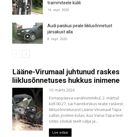
trammiteele külili
14. sept. 2020
Audi paiskus peale liiklusõnnetust
järsakust alla
8. sept. 2020
Lääne-Virumaal juhtunud raskes
liiklusõnnetuses hukkus inimene
10. märts 2026
Esmaspäeva varahommikul, 2. märtsil
kell 00.27, sai häirekeskus teate raskest
liiklusõnnetusest Lääne-Virumaal Tapa
vallas Jootme külas, kus Vana-Tapa teel
sõitis sõiduk teelt välja ja...
Loe edasi