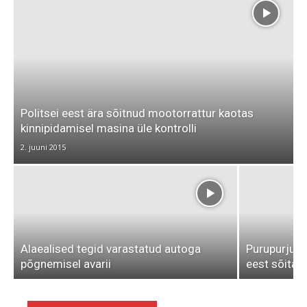
Politsei eest ära sõitnud mootorrattur kaotas
kinnipidamisel masina üle kontrolli
2. juuni 2015
Alaealised tegid varastatud autoga
Purupurjus 
põgnemisel avarii
eest sõita