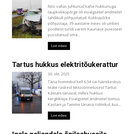
Nõo vallas juhtunud kahe hukkunuga
laupkokkupõrge oli esialgsetel andmetel
tahtlikult põhjustatud. Kokkupõrke
põhjustaja, 39-aastane mees oli umbes
poolteist tundi varem Kaunase puiesteel
pussitanud oma...
Loe edasi
Tartus hukkus elektritõukerattur
30. okt. 2025
Täna hommikul kell 6.34 sai häirekeskus
teate raskest liiklusõnnetusest Tartus
Kastani tänaval, milles hukkus
kergliikleja. Esialgsetel andmetel toimus
Kastani ja Tamme tänava ristmikul, kus...
Loe edasi