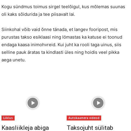
Kogu sündmus toimus sirgel teelõigul, kus mõlemas suunas
oli kaks sõidurida ja tee piisavalt lai.
Siinkohal võib vaid õnne tänada, et langev fooripost, mis
purustas takso esiklaasi ning lömastas ka katuse ei toonud
endaga kaasa inimohvreid. Kui juht ka rooli taga uinus, siis
selline pauk äratas ta kindlasti üles ning hoidis veel pikka
aega unetu.
Liiklus
Autokaamera videod
Kaasliikleja abiga
Taksojuht sülitab