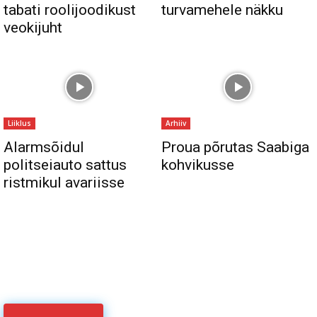
tabati roolijoodikust
turvamehele näkku
veokijuht
Liiklus
Arhiiv
Alarmsõidul
Proua põrutas Saabiga
politseiauto sattus
kohvikusse
ristmikul avariisse
Sul on materjali, mida soovid jagada
Võta meiega ühendust