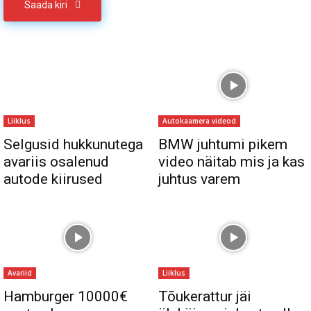
Saada kiri
Liiklus
Autokaamera videod
Selgusid hukkunutega
BMW juhtumi pikem
avariis osalenud
video näitab mis ja kas
autode kiirused
juhtus varem
Avariid
Liiklus
Hamburger 10000€
Tõukerattur jäi