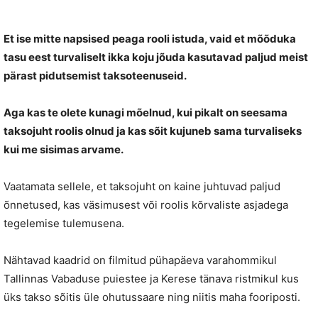
Et ise mitte napsised peaga rooli istuda, vaid et mõõduka
tasu eest turvaliselt ikka koju jõuda kasutavad paljud meist
pärast pidutsemist taksoteenuseid.
Aga kas te olete kunagi mõelnud, kui pikalt on seesama
taksojuht roolis olnud ja kas sõit kujuneb sama turvaliseks
kui me sisimas arvame.
Vaatamata sellele, et taksojuht on kaine juhtuvad paljud
õnnetused, kas väsimusest või roolis kõrvaliste asjadega
tegelemise tulemusena.
Nähtavad kaadrid on filmitud pühapäeva varahommikul
Tallinnas Vabaduse puiestee ja Kerese tänava ristmikul kus
üks takso sõitis üle ohutussaare ning niitis maha fooriposti.