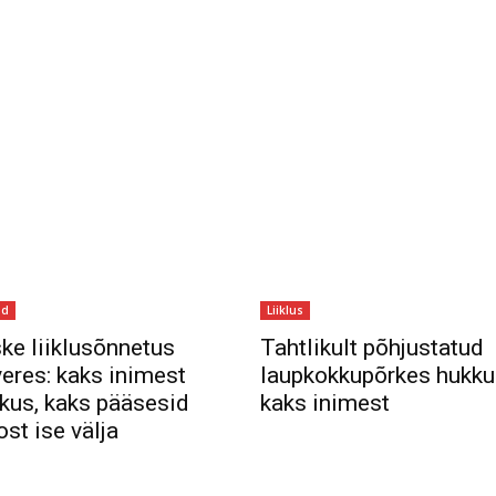
d jagada
id
Liiklus
ke liiklusõnnetus
Tahtlikult põhjustatud
eres: kaks inimest
laupkokkupõrkes hukku
kus, kaks pääsesid
kaks inimest
ost ise välja