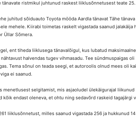
 tänavate ristmikul juhtunud raskest liiklusõnnetusest teate 25. 
ehe juhitud sõiduauto Toyota mööda Aardla tänavat Tähe tänava 
le mehele. Kiirabi toimetas raskelt vigastada saanud jalakäija h
or Üllar Sõmera.
gel, ent tiheda liiklusega tänavalõigul, kus lubatud maksimaalne
d nähtavust halvendas tugev vihmasadu. Tee sündmuspaigas oli a
as. Tema sõnul on teada seegi, et autoroolis olnud mees oli kai
viga ei saanud.
s menetlusest selgitamist, mis asjaoludel ülekäigurajal liikunu
 kõik endast oleneva, et ohtu ning sedavõrd raskeid tagajärgi vä
 261 liiklusõnnetust, milles saanud vigastada 256 ja hukkunud 14