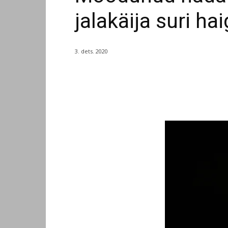
jalakäija suri ha
3. dets. 2020