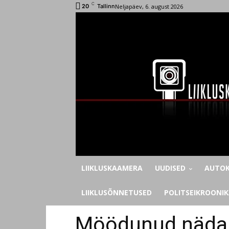
C
Neljapäev, 6. august 2026
20
Tallinn
LIIKLUSKAAMERA
UUDISED
AUTOK
LIIKLUSÕNNETUSED
POLITSEIKROONI
Möödunud nädala