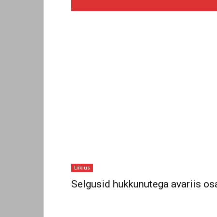
Liiklus
Selgusid hukkunutega avariis os