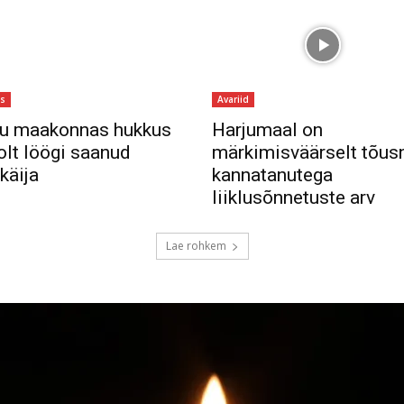
us
Avariid
u maakonnas hukkus
Harjumaal on
olt löögi saanud
märkimisväärselt tõus
akäija
kannatanutega
liiklusõnnetuste arv
Lae rohkem