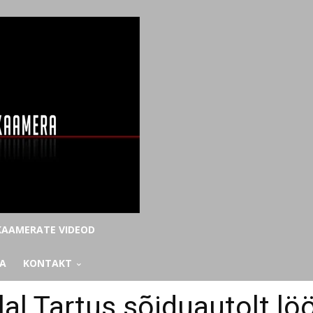
AAMERATE VIDEOD
KA
KONTAKT
l Tartus sõiduautolt lö