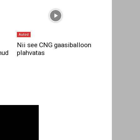
Autod
Nii see CNG gaasiballoon
nud
plahvatas