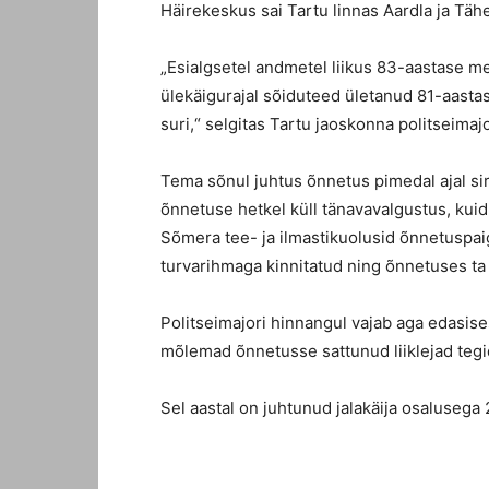
Häirekeskus sai Tartu linnas Aardla ja Tähe
„Esialgsetel andmetel liikus 83-aastase m
ülekäigurajal sõiduteed ületanud 81-aastase
suri,“ selgitas Tartu jaoskonna politseimaj
Tema sõnul juhtus õnnetus pimedal ajal sir
õnnetuse hetkel küll tänavavalgustus, kui
Sõmera tee- ja ilmastikuolusid õnnetuspaig
turvarihmaga kinnitatud ning õnnetuses ta 
Politseimajori hinnangul vajab aga edasise
mõlemad õnnetusse sattunud liiklejad tegid
Sel aastal on juhtunud jalakäija osalusega