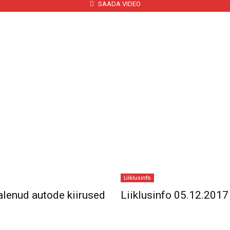
SAADA VIDEO
Liiklusinfo
alenud autode kiirused
Liiklusinfo 05.12.2017