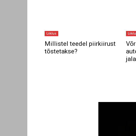
Liiklus
Liikl
Millistel teedel piirkiirust
Võr
tõstetakse?
aut
jal