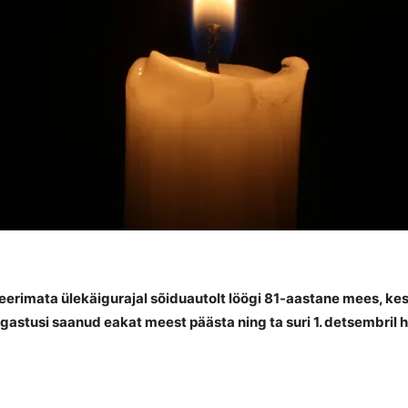
eerimata ülekäigurajal sõiduautolt löögi 81-aastane mees, kes 
gastusi saanud eakat meest päästa ning ta suri 1. detsembril h