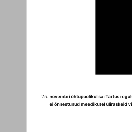
novembri õhtupoolikul sai Tartus regul
ei õnnestunud meedikutel üliraskeid vi