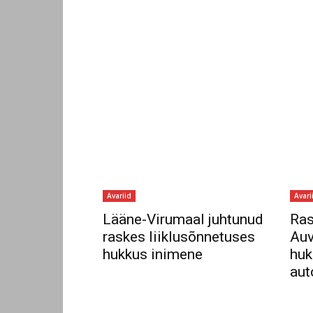
Sul on materjali, mida soovi
Võta meiega ühendust
Avariid
Avari
Lääne-Virumaal juhtunud
Ras
raskes liiklusõnnetuses
Auv
hukkus inimene
huk
aut