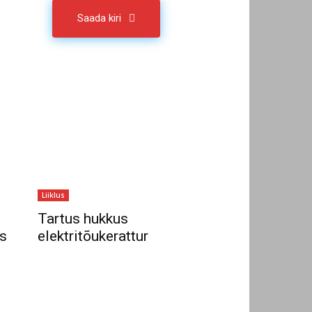
Saada kiri
Liiklus
Tartus hukkus
s
elektritõukerattur