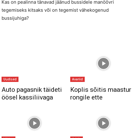
Kas on pealinna tänavad jäänud bussidele manöövri
tegemiseks kitsaks või on tegemist vähekogenud
bussijuhiga?
Uudised
Avariid
Auto pagasnik täideti
Koplis sõitis maastur
öösel kassiliivaga
rongile ette