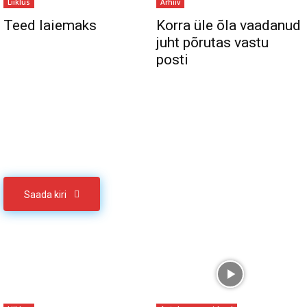
Liiklus
Arhiiv
Teed laiemaks
Korra üle õla vaadanud
juht põrutas vastu
posti
Sul on materjali, mida soovid jagada
Võta meiega ühendust
Saada kiri