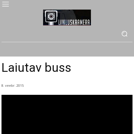
Laiutav buss
8. veebr. 2015