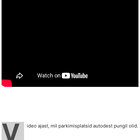
V
ideo ajast, mil parkimisplatsid autodest pungil olid.