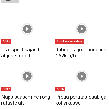
Arhiiv
Autokaamera videod
Transport sajandi
Juhiloata juht põgenes
alguse moodi
162km/h
Arhiiv
Arhiiv
Napp pääsemine rongi
Proua põrutas Saabiga
rataste alt
kohvikusse