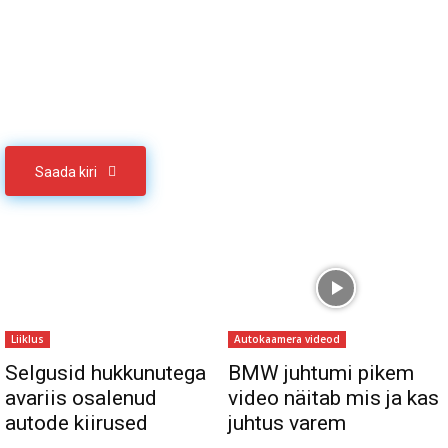
Sul on materjali, mida soovid jagada
Võta meiega ühendust
Saada kiri
Liiklus
Autokaamera videod
Selgusid hukkunutega
BMW juhtumi pikem
avariis osalenud
video näitab mis ja kas
autode kiirused
juhtus varem