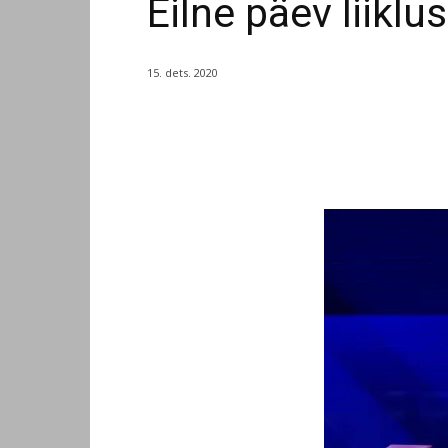
Eilne päev liikl
15. dets. 2020