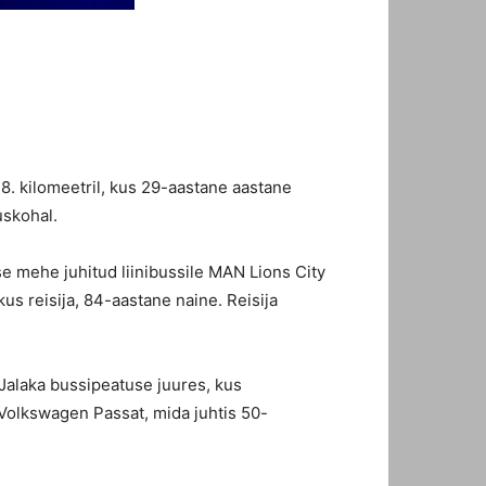
8. kilomeetril, kus 29-aastane aastane
uskohal.
ase mehe juhitud liinibussile MAN Lions City
s reisija, 84-aastane naine. Reisija
 Jalaka bussipeatuse juures, kus
Volkswagen Passat, mida juhtis 50-