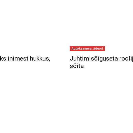
Autokaamera videod
aks inimest hukkus,
Juhtimisõiguseta roolij
sõita