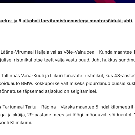
narko- ja
5
alkoholi tarvitamistunnustega mootorsõiduki juhti.
s Lääne-Virumaal Haljala vallas Võle-Vainupea – Kunda maantee 1
lisel ristmikul otse teelt välja vastu puud. Juht hukkus sündm
 Tallinnas Vana-Kuuli ja Liikuri tänavate ristmikul, kus 48-aast
a sõiduauto BMW. Kokkupõrke vältimiseks pidurdanud bussis kukku
lusõnnetuse täpsemad asjaolud on selgitamisel.
us Tartumaal Tartu – Räpina – Värska maantee 5-ndal kilomeetril
ga jalakäija, 29-aastane mees sai löögi mööduvalt sõiduautolt 
ooli Kliinikumi.