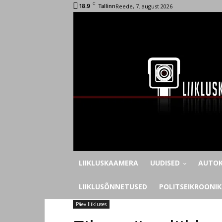
C
Reede, 7. august 2026
18.9
Tallinn
LIIKLUSKAAMERA
UUDISED
AUTOK
LIIKLUSÕNNETUSED
POLITSEIKROONI
Päev liikluses