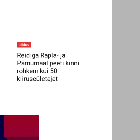
Liiklus
Reidiga Rapla- ja
i
Pärnumaal peeti kinni
rohkem kui 50
kiiruseületajat