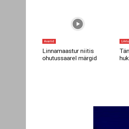
Avariid
Liikl
Linnamaastur niitis
Tän
ohutussaarel märgid
huk