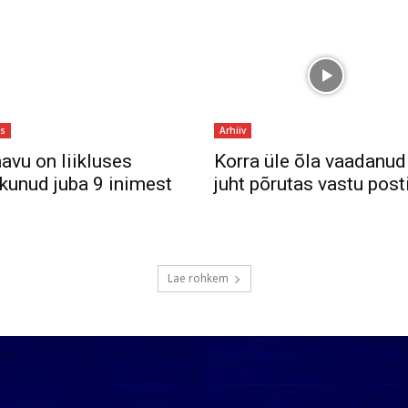
us
Arhiiv
avu on liikluses
Korra üle õla vaadanud
kunud juba 9 inimest
juht põrutas vastu post
Lae rohkem