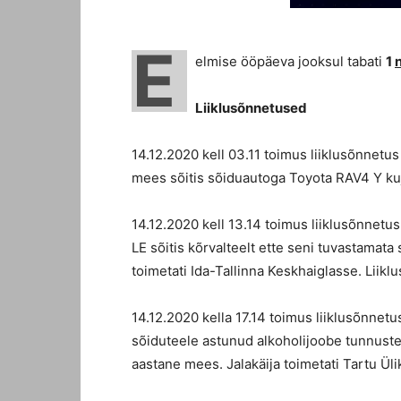
E
elmise ööpäeva jooksul tabati
1
Liiklusõnnetused
14.12.2020 kell 03.11 toimus liiklusõnnetu
mees sõitis sõiduautoga Toyota RAV4 Y kuju
14.12.2020 kell 13.14 toimus liiklusõnnetus
LE sõitis kõrvalteelt ette seni tuvastamat
toimetati Ida-Tallinna Keskhaiglasse. Liik
14.12.2020 kella 17.14 toimus liiklusõnnet
sõiduteele astunud alkoholijoobe tunnuste
aastane mees. Jalakäija toimetati Tartu Ülik