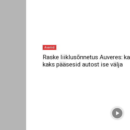
Avariid
Raske liiklusõnnetus Auveres: k
kaks pääsesid autost ise välja