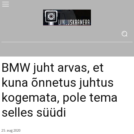
BMW juht arvas, et
kuna õnnetus juhtus
kogemata, pole tema
selles süüdi
25. aug 2020