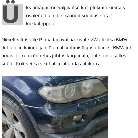
Ü
ks omapärane väljakutse kus plekimõlkimises
osalenud juhid ei saanud süüdlase osas
kokkuleppele.
Nimelt sõitis eile Pinna tänaval parkivale VW oli otsa BMW.
Juhid olid kained ja mõlemal juhtimisõigus olemas. BMW juht
arvas, et kuna õnnetus juhtus kogemata, pole tema selles
süüdi. Politsei käis kohal ja lahendas olukorra.