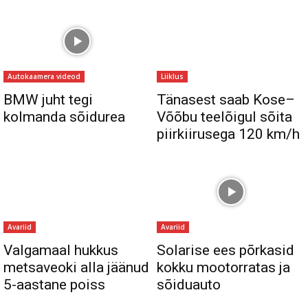
Autokaamera videod
Liiklus
BMW juht tegi
Tänasest saab Kose–
kolmanda sõidurea
Võõbu teelõigul sõita
piirkiirusega 120 km/h
Avariid
Avariid
Valgamaal hukkus
Solarise ees põrkasid
metsaveoki alla jäänud
kokku mootorratas ja
5-aastane poiss
sõiduauto