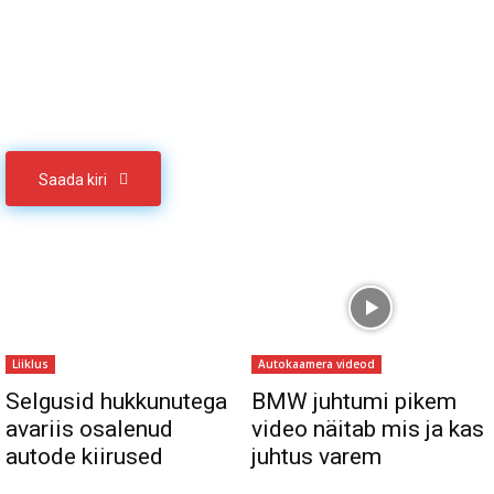
Sul on materjali, mida soovid jagada
Võta meiega ühendust
Saada kiri
Liiklus
Autokaamera videod
Selgusid hukkunutega
BMW juhtumi pikem
avariis osalenud
video näitab mis ja kas
autode kiirused
juhtus varem