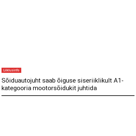
Liiklusinfo
Sõiduautojuht saab õiguse siseriiklikult A1-
kategooria mootorsõidukit juhtida