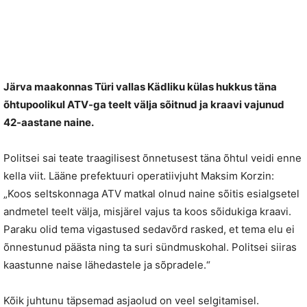
Järva maakonnas Türi vallas Kädliku külas hukkus täna
õhtupoolikul ATV-ga teelt välja sõitnud ja kraavi vajunud
42-aastane naine.
Politsei sai teate traagilisest õnnetusest täna õhtul veidi enne
kella viit. Lääne prefektuuri operatiivjuht Maksim Korzin:
„Koos seltskonnaga ATV matkal olnud naine sõitis esialgsetel
andmetel teelt välja, misjärel vajus ta koos sõidukiga kraavi.
Paraku olid tema vigastused sedavõrd rasked, et tema elu ei
õnnestunud päästa ning ta suri sündmuskohal. Politsei siiras
kaastunne naise lähedastele ja sõpradele.“
Kõik juhtunu täpsemad asjaolud on veel selgitamisel.