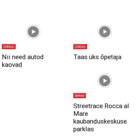
Liiklus
Liiklus
Nii need autod
Taas üks õpetaja
kaovad
Arhiiv
Streetrace Rocca al
Mare
kaubanduskeskuse
parklas