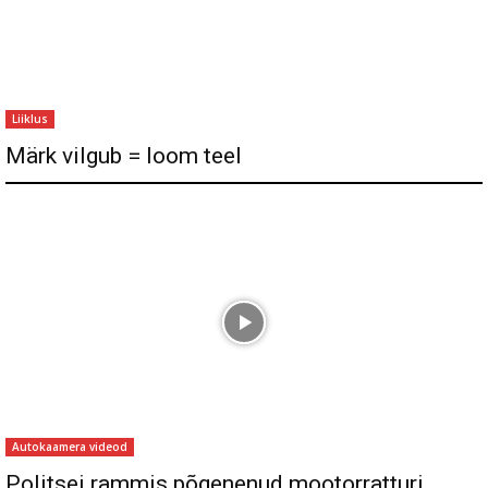
Liiklus
Märk vilgub = loom teel
Autokaamera videod
Politsei rammis põgenenud mootorratturi