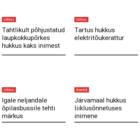
Liiklus
Liiklus
Tahtlikult põhjustatud
Tartus hukkus
laupkokkupõrkes
elektritõukerattur
hukkus kaks inimest
Liiklus
Avariid
Igale neljandale
Järvamaal hukkus
õpilasbussile tehti
liiklusõnnetuses
märkus
inimene