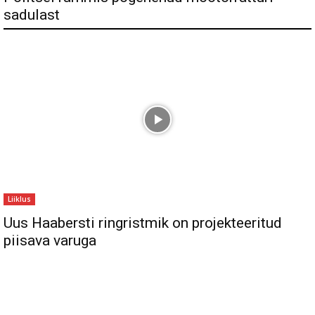
sadulast
Liiklus
Uus Haabersti ringristmik on projekteeritud
piisava varuga
Sul on materjali, mida soovid jagada