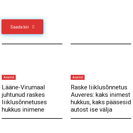
Võta meiega ühendust
Saada kiri
Avariid
Avariid
Lääne-Virumaal
Raske liiklusõnnetus
juhtunud raskes
Auveres: kaks inimest
liiklusõnnetuses
hukkus, kaks pääsesid
hukkus inimene
autost ise välja