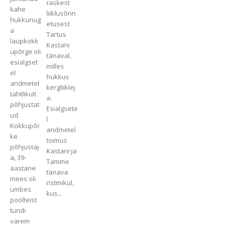
raskest
kahe
liiklusõnn
hukkunug
etusest
a
Tartus
laupkokk
Kastani
upõrge oli
tänaval,
esialgset
milles
el
hukkus
andmetel
kergliiklej
tahtlikult
a.
põhjustat
Esialgsete
ud.
l
Kokkupõr
andmetel
ke
toimus
põhjustaj
Kastani ja
a, 39-
Tamme
aastane
tänava
mees oli
ristmikul,
umbes
kus...
poolteist
tundi
varem