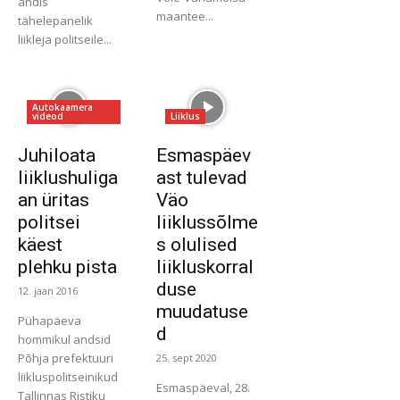
andis
maantee...
tähelepanelik
liikleja politseile...
Autokaamera
videod
Liiklus
Juhiloata
Esmaspäev
liiklushuliga
ast tulevad
an üritas
Väo
politsei
liiklussõlme
käest
s olulised
plehku pista
liikluskorral
duse
12. jaan 2016
muudatuse
Pühapäeva
d
hommikul andsid
Põhja prefektuuri
25. sept 2020
liikluspolitseinikud
Esmaspäeval, 28.
Tallinnas Ristiku