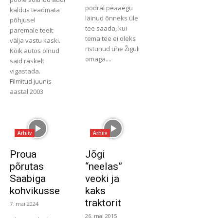
põdral peaaegu
kaldus teadmata
läinud õnneks üle
põhjusel
tee saada, kui
paremale teelt
tema tee ei oleks
välja vastu kaski.
ristunud ühe Žiguli
Kõik autos olnud
omaga....
said raskelt
vigastada.
Filmitud juunis
aastal 2003
Arhiiv
Arhiiv
Proua
Jõgi
põrutas
“neelas”
Saabiga
veoki ja
kohvikusse
kaks
traktorit
7. mai 2024
26. mai 2015