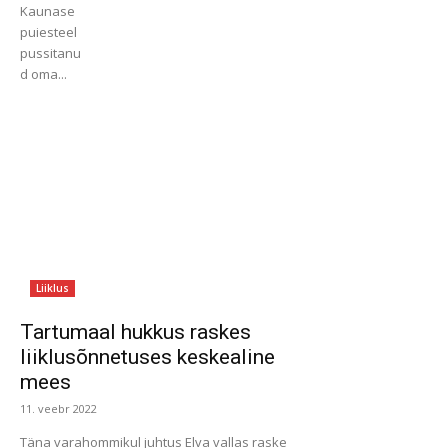
Kaunase
puiesteel
pussitanu
d oma...
Liiklus
Tartumaal hukkus raskes
liiklusõnnetuses keskealine
mees
11. veebr 2022
Täna varahommikul juhtus Elva vallas raske