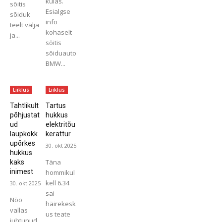
külas.
sõitis
Esialgse
sõiduk
info
teelt välja
kohaselt
ja...
sõitis
sõiduauto
BMW...
Liiklus
Liiklus
Tahtlikult
Tartus
põhjustat
hukkus
ud
elektritõu
laupkokk
kerattur
upõrkes
30. okt 2025
hukkus
Täna
kaks
inimest
hommikul
kell 6.34
30. okt 2025
sai
Nõo
häirekesk
vallas
us teate
juhtunud