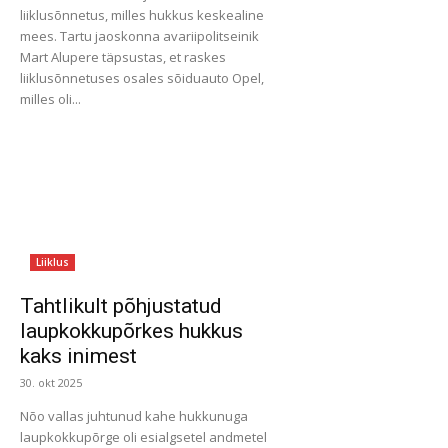
liiklusõnnetus, milles hukkus keskealine
mees. Tartu jaoskonna avariipolitseinik
Mart Alupere täpsustas, et raskes
liiklusõnnetuses osales sõiduauto Opel,
milles oli...
Liiklus
Tahtlikult põhjustatud
laupkokkupõrkes hukkus
kaks inimest
30. okt 2025
Nõo vallas juhtunud kahe hukkunuga
laupkokkupõrge oli esialgsetel andmetel