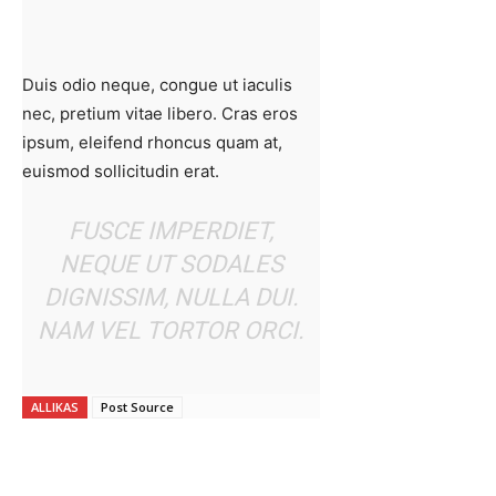
Duis odio neque, congue ut iaculis
nec, pretium vitae libero. Cras eros
ipsum, eleifend rhoncus quam at,
euismod sollicitudin erat.
FUSCE IMPERDIET,
NEQUE UT SODALES
DIGNISSIM, NULLA DUI.
NAM VEL TORTOR ORCI.
ALLIKAS
Post Source