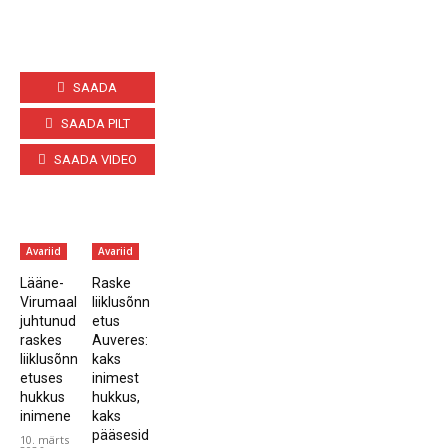
SAADA
TEEMA
SAADA PILT
SAADA VIDEO
Avariid
Avariid
Lääne-
Raske
Virumaal
liiklusõnn
juhtunud
etus
raskes
Auveres:
liiklusõnn
kaks
etuses
inimest
hukkus
hukkus,
inimene
kaks
pääsesid
10. märts