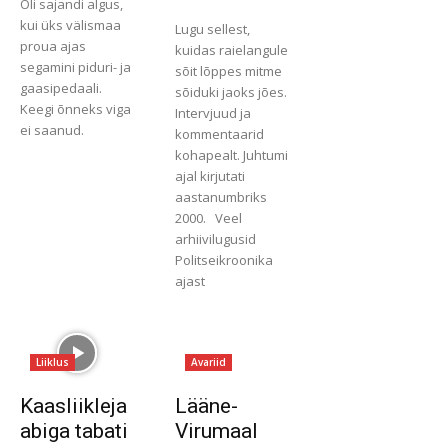
Oli sajandi algus,
kui üks välismaa
Lugu sellest,
proua ajas
kuidas raielangule
segamini piduri- ja
sõit lõppes mitme
gaasipedaali.
sõiduki jaoks jões.
Keegi õnneks viga
Intervjuud ja
ei saanud.
kommentaarid
kohapealt. Juhtumi
ajal kirjutati
aastanumbriks
2000. Veel
arhiivilugusid
Politseikroonika
ajast
Liiklus
Avariid
Kaasliikleja
Lääne-
abiga tabati
Virumaal