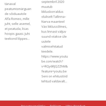
septembril 2020
tänaval
muutub
peatumismärguan
liikluskorraldus
de sõiduautole
oluliselt Tallinna–
Alfa Romeo, mille
Narva maanteel
juht, selle asemel,
Väo liiklussõlmes,
et peatuda, lisas
kus linnast väljuv
hoopis gaasi. Juhi
suund viiakse üle
teekond lõppes...
uutele
valmisehitatud
teedele.
https://www.youtu
be.com/watch?
v=RQy6RJQZZhM&
feature=youtu.be
Seni on ehitustöid
tehtud valdavalt...