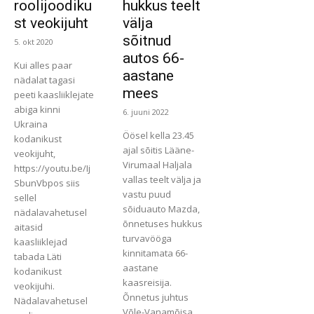
roolijoodiku
hukkus teelt
st veokijuht
välja
sõitnud
5. okt 2020
autos 66-
Kui alles paar
aastane
nädalat tagasi
mees
peeti kaasliiklejate
abiga kinni
6. juuni 2022
Ukraina
Öösel kella 23.45
kodanikust
ajal sõitis Lääne-
veokijuht,
Virumaal Haljala
https://youtu.be/Ij
vallas teelt välja ja
SbunVbpos siis
vastu puud
sellel
sõiduauto Mazda,
nädalavahetusel
õnnetuses hukkus
aitasid
turvavööga
kaasliiklejad
kinnitamata 66-
tabada Läti
aastane
kodanikust
kaasreisija.
veokijuhi.
Õnnetus juhtus
Nädalavahetusel
Võle-Vanamõisa