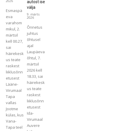
2026
autost ise
välja
Esmaspä
9. märts
eva
2026
varahom
Õnnetus
mikul, 2.
juhtus
märtsil
õhtusel
kell 00.27,
ajal
sai
Laupäeva
häirekesk
õhtul, 7.
us teate
märtsil
raskest
2026 kell
liiklusõnn
18.33, sai
etusest
häirekesk
Lääne-
us teate
Virumaal
raskest
Tapa
liiklusõnn
vallas
etusest
Jootme
Ida-
külas, kus
Virumaal
Vana-
Auvere
Tapa teel