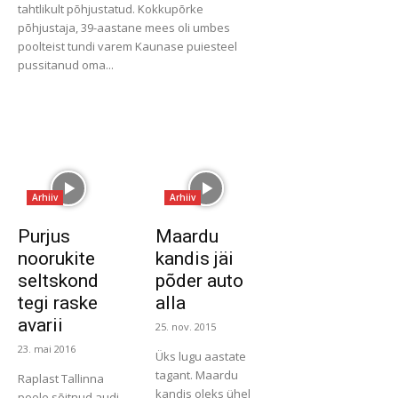
tahtlikult põhjustatud. Kokkupõrke
põhjustaja, 39-aastane mees oli umbes
poolteist tundi varem Kaunase puiesteel
pussitanud oma...
Arhiiv
Arhiiv
Purjus
Maardu
noorukite
kandis jäi
seltskond
põder auto
tegi raske
alla
avarii
25. nov. 2015
23. mai 2016
Üks lugu aastate
tagant. Maardu
Raplast Tallinna
kandis oleks ühel
poole sõitnud audi