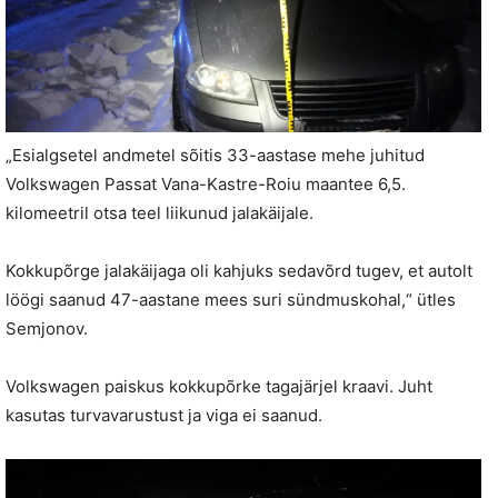
„Esialgsetel andmetel sõitis 33-aastase mehe juhitud
Volkswagen Passat Vana-Kastre-Roiu maantee 6,5.
kilomeetril otsa teel liikunud jalakäijale.
Kokkupõrge jalakäijaga oli kahjuks sedavõrd tugev, et autolt
löögi saanud 47-aastane mees suri sündmuskohal,“ ütles
Semjonov.
Volkswagen paiskus kokkupõrke tagajärjel kraavi. Juht
kasutas turvavarustust ja viga ei saanud.