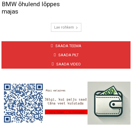
BMW õhulend lõppes
majas
Lae rohkem
SAADA TEEMA
SAADA PILT
SAADA VIDEO