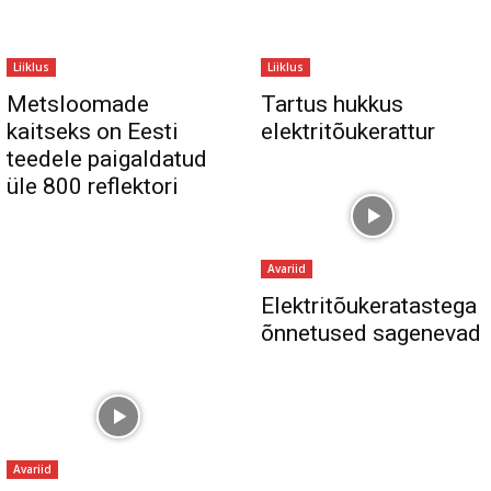
Liiklus
Liiklus
Metsloomade
Tartus hukkus
kaitseks on Eesti
elektritõukerattur
teedele paigaldatud
üle 800 reflektori
Avariid
Elektritõukeratastega
õnnetused sagenevad
Avariid