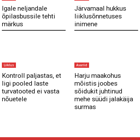
Igale neljandale
Järvamaal hukkus
õpilasbussile tehti
liiklusõnnetuses
märkus
inimene
Liiklus
Avariid
Kontroll paljastas, et
Harju maakohus
ligi pooled laste
mõistis joobes
turvatooted ei vasta
sõidukit juhtinud
nõuetele
mehe süüdi jalakäija
surmas