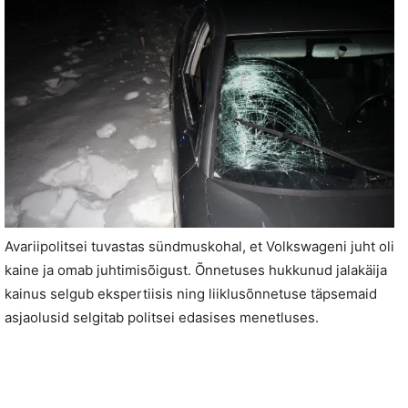
Avariipolitsei tuvastas sündmuskohal, et Volkswageni juht oli
kaine ja omab juhtimisõigust. Õnnetuses hukkunud jalakäija
kainus selgub ekspertiisis ning liiklusõnnetuse täpsemaid
asjaolusid selgitab politsei edasises menetluses.