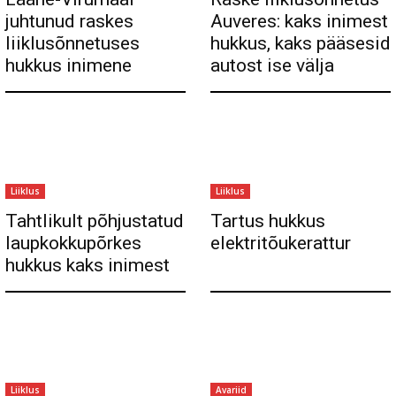
juhtunud raskes
Auveres: kaks inimest
liiklusõnnetuses
hukkus, kaks pääsesid
hukkus inimene
autost ise välja
Liiklus
Liiklus
Tahtlikult põhjustatud
Tartus hukkus
laupkokkupõrkes
elektritõukerattur
hukkus kaks inimest
Liiklus
Avariid