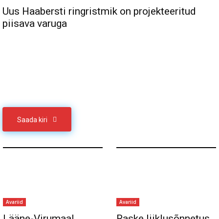
Uus Haabersti ringristmik on projekteeritud
piisava varuga
Sul on materjali, mida soovid jagada
Võta meiega ühendust
Saada kiri
Avariid
Avariid
Lääne-Virumaal
Raske liiklusõnnetus