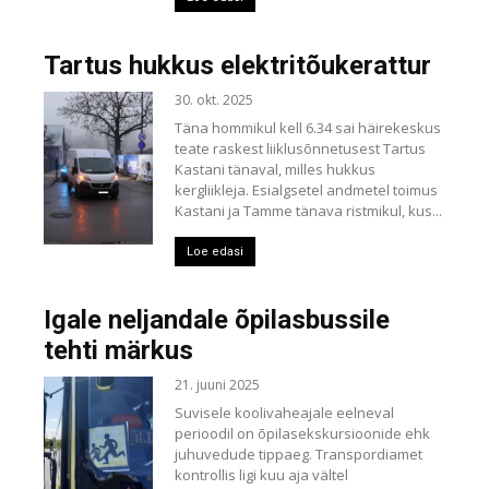
Tartus hukkus elektritõukerattur
30. okt. 2025
Täna hommikul kell 6.34 sai häirekeskus
teate raskest liiklusõnnetusest Tartus
Kastani tänaval, milles hukkus
kergliikleja. Esialgsetel andmetel toimus
Kastani ja Tamme tänava ristmikul, kus...
Loe edasi
Igale neljandale õpilasbussile
tehti märkus
21. juuni 2025
Suvisele koolivaheajale eelneval
perioodil on õpilasekskursioonide ehk
juhuvedude tippaeg. Transpordiamet
kontrollis ligi kuu aja vältel