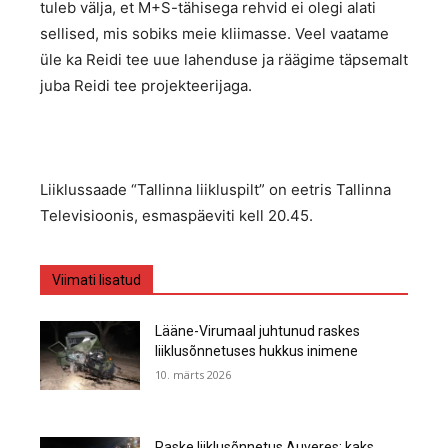
tuleb välja, et M+S-tähisega rehvid ei olegi alati
sellised, mis sobiks meie kliimasse. Veel vaatame
üle ka Reidi tee uue lahenduse ja räägime täpsemalt
juba Reidi tee projekteerijaga.
Liiklussaade “Tallinna liikluspilt” on eetris Tallinna
Televisioonis, esmaspäeviti kell 20.45.
Viimati lisatud
Lääne-Virumaal juhtunud raskes
liiklusõnnetuses hukkus inimene
10. märts 2026
Raske liiklusõnnetus Auveres: kaks