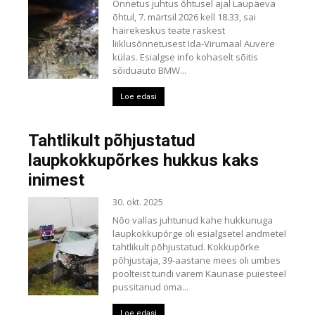
Õnnetus juhtus õhtusel ajal Laupäeva
õhtul, 7. märtsil 2026 kell 18.33, sai
häirekeskus teate raskest
liiklusõnnetusest Ida-Virumaal Auvere
külas. Esialgse info kohaselt sõitis
sõiduauto BMW...
Loe edasi
Tahtlikult põhjustatud
laupkokkupõrkes hukkus kaks
inimest
30. okt. 2025
Nõo vallas juhtunud kahe hukkunuga
laupkokkupõrge oli esialgsetel andmetel
tahtlikult põhjustatud. Kokkupõrke
põhjustaja, 39-aastane mees oli umbes
poolteist tundi varem Kaunase puiesteel
pussitanud oma...
Loe edasi