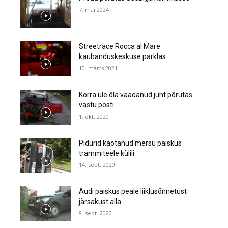
7. mai 2024
Streetrace Rocca al Mare
kaubanduskeskuse parklas
10. märts 2021
Korra üle õla vaadanud juht põrutas
vastu posti
1. okt. 2020
Pidurid kaotanud mersu paiskus
trammiteele külili
14. sept. 2020
Audi paiskus peale liiklusõnnetust
järsakust alla
8. sept. 2020