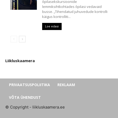
õpilasekskursioonide
lemmiksihtkohtades õpilasi vedavaid
busse. „Tihendatud juhuvedude kontrolli
käigus kontrolliti...
Loe edasi
Liikluskaamera
PRIVAATSUSPOLIITIKA
REKLAAM
VÕTA ÜHENDUST
© Copyright - liikluskaamera.ee