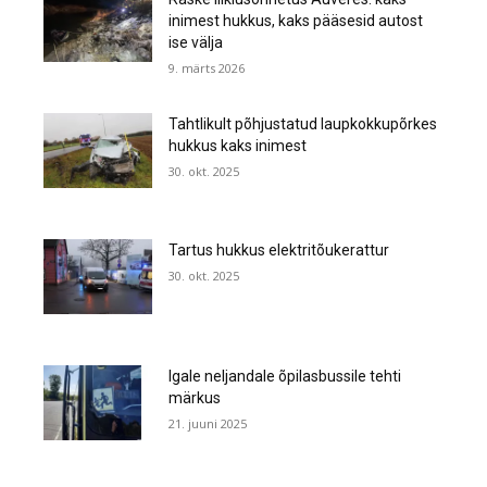
inimest hukkus, kaks pääsesid autost
ise välja
9. märts 2026
Tahtlikult põhjustatud laupkokkupõrkes
hukkus kaks inimest
30. okt. 2025
Tartus hukkus elektritõukerattur
30. okt. 2025
Igale neljandale õpilasbussile tehti
märkus
21. juuni 2025