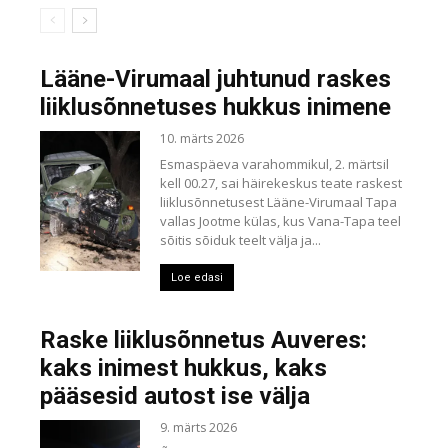
Lääne-Virumaal juhtunud raskes
liiklusõnnetuses hukkus inimene
10. märts 2026
Esmaspäeva varahommikul, 2. märtsil
kell 00.27, sai häirekeskus teate raskest
liiklusõnnetusest Lääne-Virumaal Tapa
vallas Jootme külas, kus Vana-Tapa teel
sõitis sõiduk teelt välja ja...
Loe edasi
Raske liiklusõnnetus Auveres:
kaks inimest hukkus, kaks
pääsesid autost ise välja
9. märts 2026