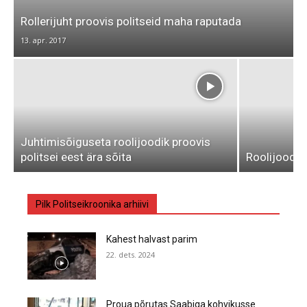
Rollerijuht proovis politseid maha raputada
13. apr. 2017
Juhtimisõiguseta roolijoodik proovis
politsei eest ära sõita
Roolijoodiku
Pilk Politseikroonika arhiivi
Kahest halvast parim
22. dets. 2024
Proua põrutas Saabiga kohvikusse