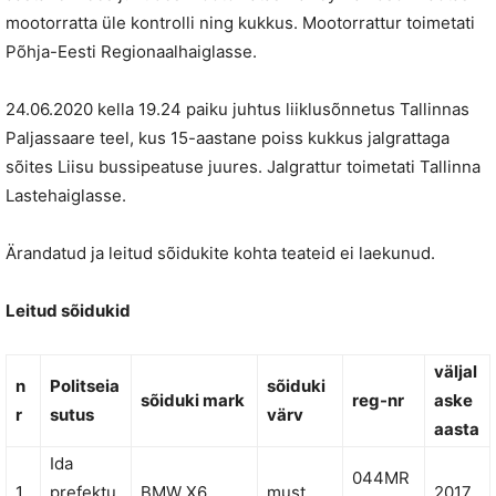
mootorratta üle kontrolli ning kukkus. Mootorrattur toimetati
Põhja-Eesti Regionaalhaiglasse.
24.06.2020 kella 19.24 paiku juhtus liiklusõnnetus Tallinnas
Paljassaare teel, kus 15-aastane poiss kukkus jalgrattaga
sõites Liisu bussipeatuse juures. Jalgrattur toimetati Tallinna
Lastehaiglasse.
Ärandatud ja leitud sõidukite kohta teateid ei laekunud.
Leitud sõidukid
väljal
n
Politseia
sõiduki
sõiduki mark
reg-nr
aske
r
sutus
värv
aasta
Ida
044MR
1
prefektu
BMW X6
must
2017