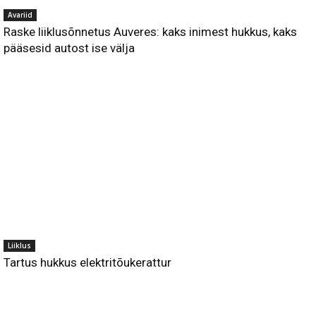
Avariid
Raske liiklusõnnetus Auveres: kaks inimest hukkus, kaks
pääsesid autost ise välja
Liiklus
Tartus hukkus elektritõukerattur