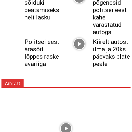
sõiduki
põgenesid
peatamiseks
politsei eest
neli lasku
kahe
varastatud
autoga
Politsei eest
Kiirelt autost
ärasõit
ilma ja 20ks
lõppes raske
päevaks plate
avariiga
peale
Arhiivist