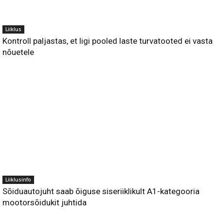
Liiklus
Kontroll paljastas, et ligi pooled laste turvatooted ei vasta
nõuetele
Liiklusinfo
Sõiduautojuht saab õiguse siseriiklikult A1-kategooria
mootorsõidukit juhtida