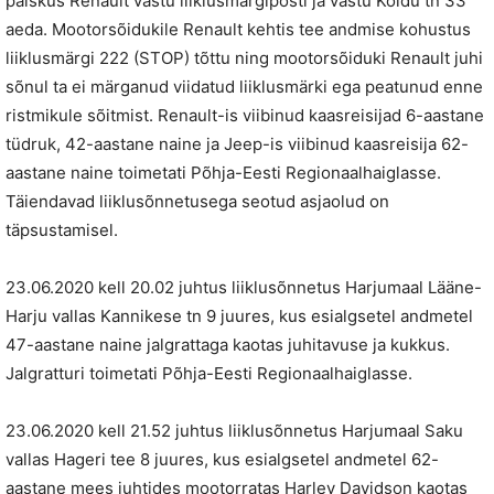
paiskus Renault vastu liiklusmärgiposti ja vastu Koidu tn 33
aeda. Mootorsõidukile Renault kehtis tee andmise kohustus
liiklusmärgi 222 (STOP) tõttu ning mootorsõiduki Renault juhi
sõnul ta ei märganud viidatud liiklusmärki ega peatunud enne
ristmikule sõitmist. Renault-is viibinud kaasreisijad 6-aastane
tüdruk, 42-aastane naine ja Jeep-is viibinud kaasreisija 62-
aastane naine toimetati Põhja-Eesti Regionaalhaiglasse.
Täiendavad liiklusõnnetusega seotud asjaolud on
täpsustamisel.
23.06.2020 kell 20.02 juhtus liiklusõnnetus Harjumaal Lääne-
Harju vallas Kannikese tn 9 juures, kus esialgsetel andmetel
47-aastane naine jalgrattaga kaotas juhitavuse ja kukkus.
Jalgratturi toimetati Põhja-Eesti Regionaalhaiglasse.
23.06.2020 kell 21.52 juhtus liiklusõnnetus Harjumaal Saku
vallas Hageri tee 8 juures, kus esialgsetel andmetel 62-
aastane mees juhtides mootorratas Harley Davidson kaotas