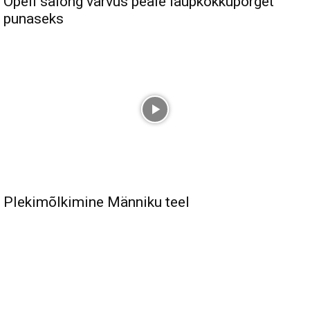
Opeli salong värvus peale laupkokkupõrget
punaseks
Plekimõlkimine Männiku teel
Sul on materjali, mida soovid jagada