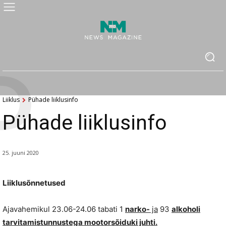
P
Liiklus
Pühade liiklusinfo
Pühade liiklusinfo
25. juuni 2020
Liiklusõnnetused
Ajavahemikul 23.06-24.06 tabati 1
narko-
ja
93
alkoholi
tarvitamistunnustega mootorsõiduki juhti.