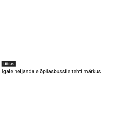
Liiklus
Igale neljandale õpilasbussile tehti märkus