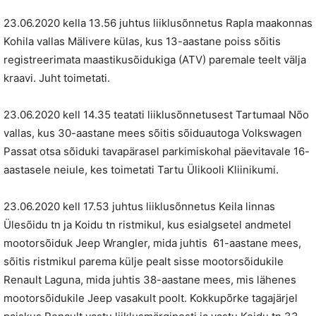
23.06.2020 kella 13.56 juhtus liiklusõnnetus Rapla maakonnas
Kohila vallas Mälivere külas, kus 13-aastane poiss sõitis
registreerimata maastikusõidukiga (ATV) paremale teelt välja
kraavi. Juht toimetati.
23.06.2020 kell 14.35 teatati liiklusõnnetusest Tartumaal Nõo
vallas, kus 30-aastane mees sõitis sõiduautoga Volkswagen
Passat otsa sõiduki tavapärasel parkimiskohal päevitavale 16-
aastasele neiule, kes toimetati Tartu Ülikooli Kliinikumi.
23.06.2020 kell 17.53 juhtus liiklusõnnetus Keila linnas
Ülesõidu tn ja Koidu tn ristmikul, kus esialgsetel andmetel
mootorsõiduk Jeep Wrangler, mida juhtis 61-aastane mees,
sõitis ristmikul parema külje pealt sisse mootorsõidukile
Renault Laguna, mida juhtis 38-aastane mees, mis lähenes
mootorsõidukile Jeep vasakult poolt. Kokkupõrke tagajärjel