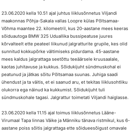
23.06.2020 kella 10.51 ajal juhtus liiklusõnnetus Viljandi
maakonnas Põhja-Sakala vallas Loopre külas Põltsamaa-
Võhma maantee 22. kilomeetril, kus 20-aastane mees keeras
sõiduautoga BMW 325 Uduallika bussipeatuse juures
kõrvalteelt ette peateel liikunud jalgratturite grupile, kes olid
sunnitud kokkupõrke vältimiseks pidurdama. 45-aastane
mees kaldus jalgrattaga seetõttu teeäärsele kruusaalale,
kaotas juhitavuse ja kukkus. Sõidukijuht sündmuskohal ei
peatunud ja jätkas sõitu Põltsamaa suunas. Juhiga saadi
ühendust ja ta väitis, et ei saanud aru, et tekitas liiklusohtliku
olukorra ega näinud ka kukkumist. Sõidukijuht tuli
sündmuskohale tagasi. Jalgrattur toimetati Viljandi haiglasse.
23.06.2020 kella 11.15 ajal toimus liiklusõnnetus Lääne-
Virumaal Tapa linnas Väike ja Männiku tänava ristmikul, kus 6-
aastane poiss sõitis jalgrattaga ette sõidueesõigust omavale