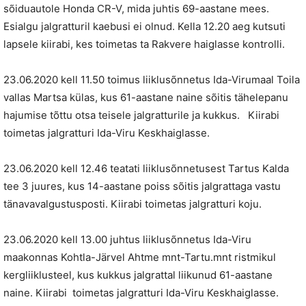
sõiduautole Honda CR-V, mida juhtis 69-aastane mees.
Esialgu jalgratturil kaebusi ei olnud. Kella 12.20 aeg kutsuti
lapsele kiirabi, kes toimetas ta Rakvere haiglasse kontrolli.
23.06.2020 kell 11.50 toimus liiklusõnnetus Ida-Virumaal Toila
vallas Martsa külas, kus 61-aastane naine sõitis tähelepanu
hajumise tõttu otsa teisele jalgratturile ja kukkus. Kiirabi
toimetas jalgratturi Ida-Viru Keskhaiglasse.
23.06.2020 kell 12.46 teatati liiklusõnnetusest Tartus Kalda
tee 3 juures, kus 14-aastane poiss sõitis jalgrattaga vastu
tänavavalgustusposti. Kiirabi toimetas jalgratturi koju.
23.06.2020 kell 13.00 juhtus liiklusõnnetus Ida-Viru
maakonnas Kohtla-Järvel Ahtme mnt-Tartu.mnt ristmikul
kergliiklusteel, kus kukkus jalgrattal liikunud 61-aastane
naine. Kiirabi toimetas jalgratturi Ida-Viru Keskhaiglasse.