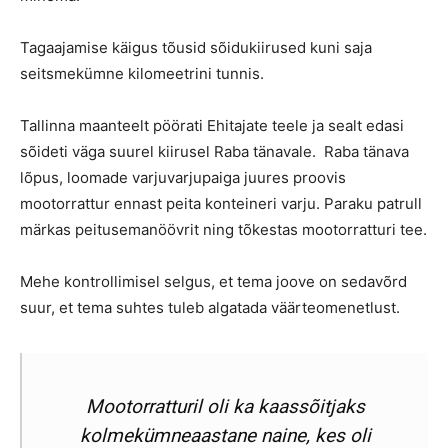
Tagaajamise käigus tõusid sõidukiirused kuni saja
seitsmekümne kilomeetrini tunnis.
Tallinna maanteelt pöörati Ehitajate teele ja sealt edasi
sõideti väga suurel kiirusel Raba tänavale. Raba tänava
lõpus, loomade varjuvarjupaiga juures proovis
mootorrattur ennast peita konteineri varju. Paraku patrull
märkas peitusemanöövrit ning tõkestas mootorratturi tee.
Mehe kontrollimisel selgus, et tema joove on sedavõrd
suur, et tema suhtes tuleb algatada väärteomenetlust.
Mootorratturil oli ka kaassõitjaks
kolmekümneaastane naine, kes oli