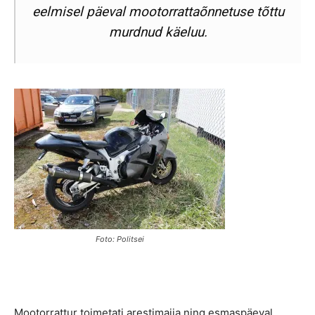
eelmisel päeval mootorrattaõnnetuse tõttu
murdnud käeluu.
Foto: Politsei
Mootorrattur toimetati arestimajja ning esmaspäeval