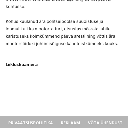
kohtusse.
Kohus kuulanud ära politseipoolse süüdistuse ja
loomulikult ka mootorratturi, otsustas määrata juhile
karistuseks kolmkümmend päeva aresti ning võttis ära
mootorsõiduki juhtimisõiguse kaheteistkümneks kuuks.
Liikluskaamera
PRIVAATSUSPOLIITIKA
REKLAAM
VÕTA ÜHENDUST