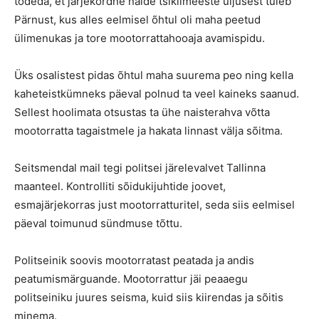
tõdeda, et järjekordne näide tsiklimeeste uljusest tuleb
Pärnust, kus alles eelmisel õhtul oli maha peetud
ülimenukas ja tore mootorrattahooaja avamispidu.
Üks osalistest pidas õhtul maha suurema peo ning kella
kaheteistkümneks päeval polnud ta veel kaineks saanud.
Sellest hoolimata otsustas ta ühe naisterahva võtta
mootorratta tagaistmele ja hakata linnast välja sõitma.
Seitsmendal mail tegi politsei järelevalvet Tallinna
maanteel. Kontrolliti sõidukijuhtide joovet,
esmajärjekorras just mootorratturitel, seda siis eelmisel
päeval toimunud sündmuse tõttu.
Politseinik soovis mootorratast peatada ja andis
peatumismärguande. Mootorrattur jäi peaaegu
politseiniku juures seisma, kuid siis kiirendas ja sõitis
minema.