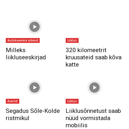
Autokaamera videod
Liiklus
Milleks
320 kilomeetrit
liikluseeskirjad
kruusateid saab kõva
katte
Avariid
Liiklus
Segadus Sõle-Kolde
Liiklusõnnetust saab
ristmikul
nüüd vormistada
mobiilis