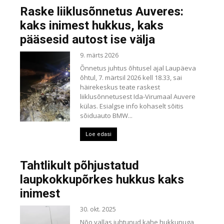
Raske liiklusõnnetus Auveres:
kaks inimest hukkus, kaks
pääsesid autost ise välja
9. märts 2026
Õnnetus juhtus õhtusel ajal Laupäeva
õhtul, 7. märtsil 2026 kell 18.33, sai
häirekeskus teate raskest
liiklusõnnetusest Ida-Virumaal Auvere
külas. Esialgse info kohaselt sõitis
sõiduauto BMW...
Loe edasi
Tahtlikult põhjustatud
laupkokkupõrkes hukkus kaks
inimest
30. okt. 2025
Nõo vallas juhtunud kahe hukkunuga