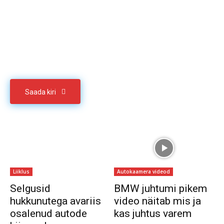
Sul on materjali, mida soovid jagada
Võta meiega ühendust
Saada kiri
Liiklus
Autokaamera videod
Selgusid
BMW juhtumi pikem
hukkunutega avariis
video näitab mis ja
osalenud autode
kas juhtus varem