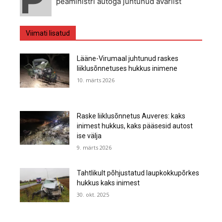
peaministri autoga juhtunud avariist
Viimati lisatud
Lääne-Virumaal juhtunud raskes
liiklusõnnetuses hukkus inimene
10. märts 2026
Raske liiklusõnnetus Auveres: kaks
inimest hukkus, kaks pääsesid autost
ise välja
9. märts 2026
Tahtlikult põhjustatud laupkokkupõrkes
hukkus kaks inimest
30. okt. 2025