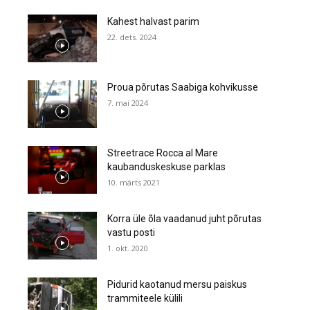
Kahest halvast parim
22. dets. 2024
Proua põrutas Saabiga kohvikusse
7. mai 2024
Streetrace Rocca al Mare
kaubanduskeskuse parklas
10. märts 2021
Korra üle õla vaadanud juht põrutas
vastu posti
1. okt. 2020
Pidurid kaotanud mersu paiskus
trammiteele külili