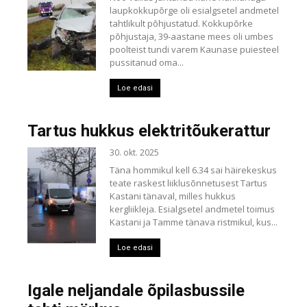
laupkokkupõrge oli esialgsetel andmetel
tahtlikult põhjustatud. Kokkupõrke
põhjustaja, 39-aastane mees oli umbes
poolteist tundi varem Kaunase puiesteel
pussitanud oma...
Loe edasi
Tartus hukkus elektritõukerattur
30. okt. 2025
Täna hommikul kell 6.34 sai häirekeskus
teate raskest liiklusõnnetusest Tartus
Kastani tänaval, milles hukkus
kergliikleja. Esialgsetel andmetel toimus
Kastani ja Tamme tänava ristmikul, kus...
Loe edasi
Igale neljandale õpilasbussile