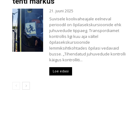
tehti märkus
21. juuni 2025
Suvisele koolivaheajale eelneval
perioodil on õpilasekskursioonide ehk
juhuvedude tippaeg. Transpordiamet
kontrollis ligi kuu aja vältel
õpilasekskursioonide
lemmiksihtkohtades õpilasi vedavaid
busse. „Tihendatud juhuvedude kontrolli
käigus kontrolliti...
Loe edasi