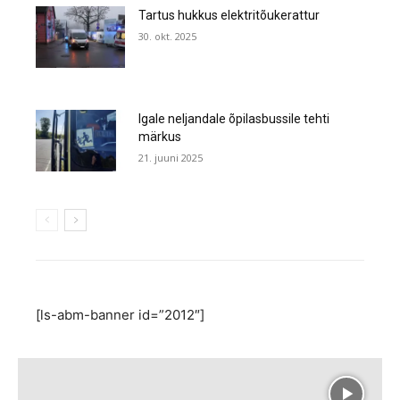
Tartus hukkus elektritõukerattur
30. okt. 2025
Igale neljandale õpilasbussile tehti
märkus
21. juuni 2025
[ls-abm-banner id=”2012″]