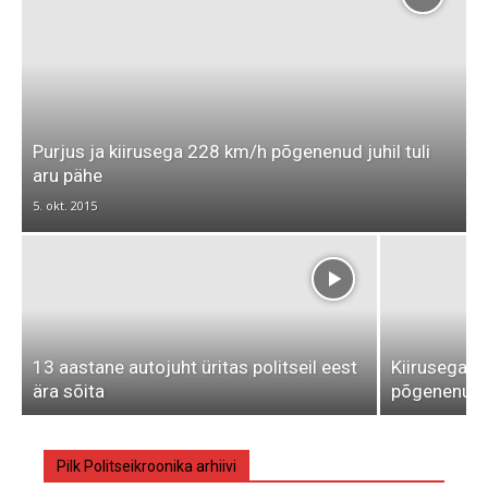
Purjus ja kiirusega 228 km/h põgenenud juhil tuli
aru pähe
5. okt. 2015
13 aastane autojuht üritas politseil eest
Kiirusega 1
ära sõita
põgenenud 
Pilk Politseikroonika arhiivi