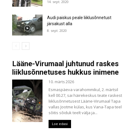
14. sept. 2020
Audi paiskus peale liiklusõnnetust
järsakust alla
8. sept. 2020
Lääne-Virumaal juhtunud raskes
liiklusõnnetuses hukkus inimene
10. märts 2026
Esmaspäeva varahommikul, 2. märtsil
kell 00.27, sai häirekeskus teate raskest
liiklusõnnetusest Lääne-Virumaal Tapa
vallas Jootme külas, kus Vana-Tapa teel
sõitis sõiduk teelt välja ja...
Loe edasi