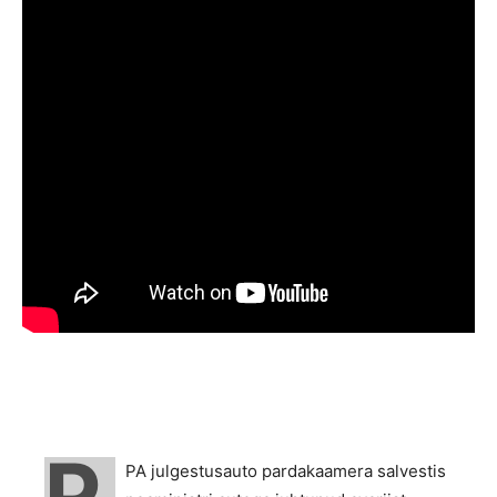
P
PA julgestusauto pardakaamera salvestis