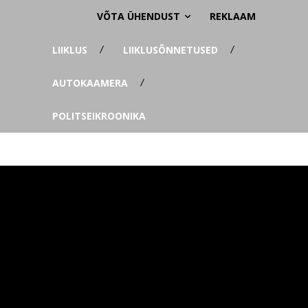
VÕTA ÜHENDUST
REKLAAM
LIIKLUS
LIIKLUSÕNNETUSED
AUTOKAAMERA
POLITSEIKROONIKA