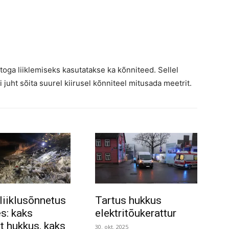
utoga liiklemiseks kasutatakse ka kõnniteed. Sellel
 juht sõita suurel kiirusel kõnniteel mitusada meetrit.
liiklusõnnetus
Tartus hukkus
s: kaks
elektritõukerattur
t hukkus, kaks
30. okt. 2025