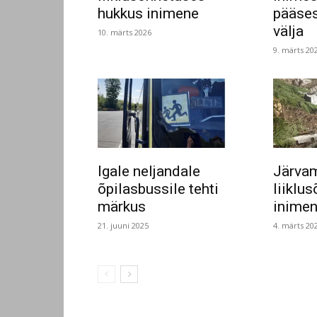
hukkus inimene
pääses
välja
10. märts 2026
9. märts 20
Igale neljandale
Järva
õpilasbussile tehti
liiklu
märkus
inime
21. juuni 2025
4. märts 20