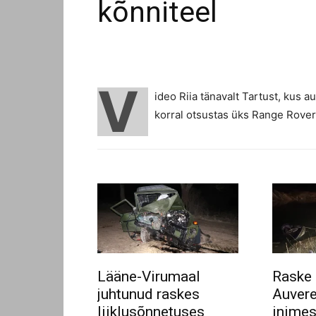
kõnniteel
V
ideo Riia tänavalt Tartust, kus a
korral otsustas üks Range Roveri
Lääne-Virumaal
Raske 
juhtunud raskes
Auvere
liiklusõnnetuses
inimes