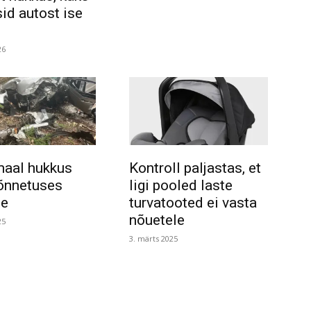
id autost ise
26
maal hukkus
Kontroll paljastas, et
sõnnetuses
ligi pooled laste
ne
turvatooted ei vasta
nõuetele
25
3. märts 2025